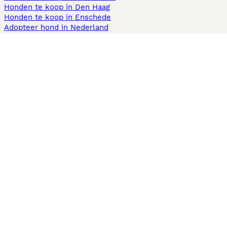
Honden te koop in Den Haag
Honden te koop in Enschede
Adopteer hond in Nederland
Informatie
Over ons
Privacybeleid
Support
Pers
Voorwaarden
Pups verkopen
Honden test
Pets4Homes
Hastnet
PuppyPlaats
MundoAnimalia
Annunci Animali
Lancaster Puppies
Puppyplaats.nl gebruikt cookies op deze site om uw gebruikerservaring
te verbeteren. Met het gebruik van deze website en andere diensten
accepteert u de
algemene voorwaarden
en het
privacy- en cookiebeleid