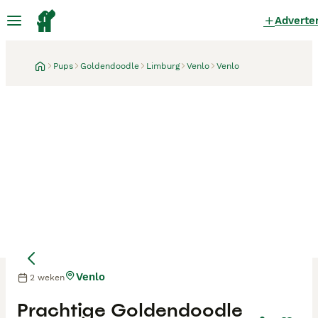
Adverte
Pups
Goldendoodle
Limburg
Venlo
Venlo
Venlo
2 weken
Moeder
Moeder
Prachtige Goldendoodle