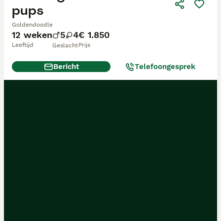
pups
Goldendoodle
12 weken
5
4
€ 1.850
Leeftijd
Prijs
Geslacht
Bericht
Telefoongesprek