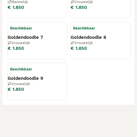
Mannelijk
Vrouwelijk
Spreekt de advertentie u aan dan horen wij graag van 
€ 1.850
€ 1.850
u❤️

1 ROOD TEEFJE GERESERVEERD 

Beschikbaar
Beschikbaar
2 DONKERGROEN REUTJE

3 GEEL REUTJE

Goldendoodle 7
Goldendoodle 8
4 PAARS TEEFJE GERESERVEERD 

Vrouwelijk
Vrouwelijk
5 BLAUW REUTJE

€ 1.850
€ 1.850
6 LICHTGROEN TEEFJE

7 ROZE TEEFJE

8 ORANJE REUTJE GERESERVEERD 

Beschikbaar
9 GRIJS REUTJE 

Goldendoodle 9
10&11 PAPA

Vrouwelijk
€ 1.850