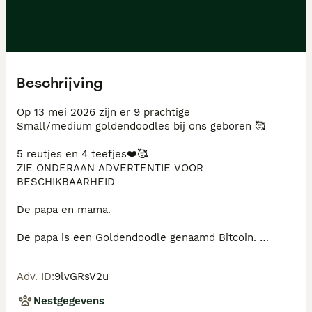
Beschrijving
Op 13 mei 2026 zijn er 9 prachtige

Small/medium goldendoodles bij ons geboren 🥰

5 reutjes en 4 teefjes❤️🥰

ZIE ONDERAAN ADVERTENTIE VOOR 
BESCHIKBAARHEID 

De papa en mama. 

De papa is een Goldendoodle genaamd Bitcoin. 

Hij is een kerngezonde reu met een schofthoogte van 
43cm  en weegt 13kg. Getest röntgenologische, ECVO 
Adv. ID
:
9lvGRsV2u
(Ogen) en patella, Op alles vrij! Testen ter inzage.

Nestgegevens
Onze lieve kleine raszuivere golden retriever Sofi
