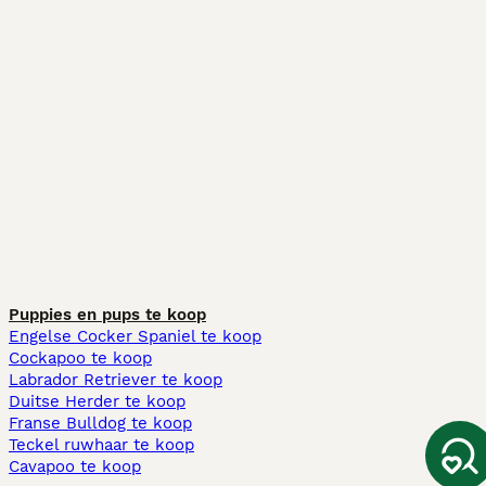
Puppies en pups te koop
Engelse Cocker Spaniel te koop
Cockapoo te koop
Labrador Retriever te koop
Duitse Herder te koop
Franse Bulldog te koop
Teckel ruwhaar te koop
Cavapoo te koop