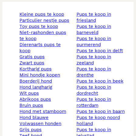
kleine pups te koop
pups te koop in
particulier nestje pups
friesland
toy pups te koop
pups te koop in
niet-rashonden pups
barneveld
te koop
pups te koop in
dierenarts pups te
purmerend
koop
pups te koop in delft
gratis pups
pups te koop in
zwart pups
zeeland
kortharig pups
pups te koop in
mini hondje kopen
drenthe
boerderij hond
pups te koop in beek
hond langharig
pups te koop in
wit pups
dordrecht
abrikoos pups
pups te koop in
bruin pups
rotterdam
hond met stamboom
pups te koop in baarn
hond blauwe
pups te koop noord
volwassen honden
holland
grijs pups
pups te koop in
teef hond
lelystad