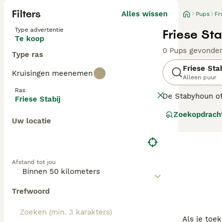
Filters
Alles wissen
Pups
Fr
Type advertentie
Friese Sta
Te koop
0 Pups gevonde
Type ras
Friese Stab
Kruisingen meenemen
Alleen puur
Ras
De Stabyhoun of
Friese Stabij
evenals de Wette
Zoekopdrach
uitstekende gez
Uw locatie
Lees onze Friese
Afstand tot jou
Trefwoord
Als je toe