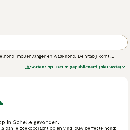
gelhond, mollenvanger en waakhond. De Stabij komt,
en. Het is een zeer goede jachthond en bovendien een
Sorteer op
Datum gepubliceerd (nieuwste)
op in Schelle gevonden.
sla dan je zoekopdracht op en vind jouw perfecte hond: