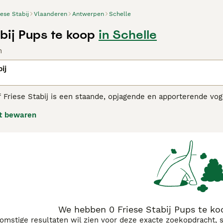
iese Stabij
Vlaanderen
Antwerpen
Schelle
bij Pups te koop
in Schelle
n
ij
 Friese Stabij is een staande, opjagende en apporterende vo
rhoun, uit Friesland. Het is een van de 11 Nederlandse rass
t bewaren
inshond.
 Stabij adviespagina voor informatie over dit hondenras.
We hebben 0 Friese Stabij Pups te ko
komstige resultaten wil zien voor deze exacte zoekopdracht, 