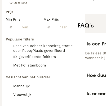
0/100 tekens
Prijs
Min Prijs
Max Prijs
FAQ's
€
€
Populaire filters
Is een F
Raad van Beheer kennelregistratie
door PuppyPlaats geverifieerd
De Friese St
ID-geverifieerde fokkers
wanneer hij
Met FCI stamboom
Hoe duur
Geslacht van het huisdier
Mannelijk
Is er ee
Vrouwelijk