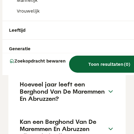
Mannelijk
De Maremmen En Abruzzen pup in
Nederland ligt rond de €887 maar dit kan
Vrouwelijk
variëren afhankelijk van factoren zoals de
stamboom, de reputatie van de fokker en de
locatie.
Leeftijd
Wat is het karakter van een
Generatie
Berghond Van De Maremmen
En Abruzzen?
Zoekopdracht bewaren
Toon resultaten
(
0
)
Hoeveel jaar leeft een
Berghond Van De Maremmen
En Abruzzen?
Kan een Berghond Van De
Maremmen En Abruzzen