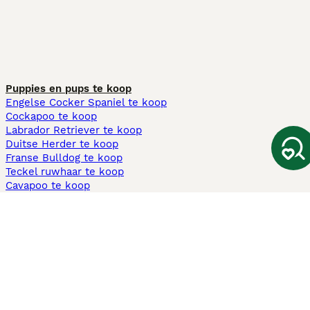
Puppies en pups te koop
Engelse Cocker Spaniel te koop
Cockapoo te koop
Labrador Retriever te koop
Duitse Herder te koop
Franse Bulldog te koop
Teckel ruwhaar te koop
Cavapoo te koop
Andere populaire pagina's
Honden te koop in Amsterdam
Pups te koop Limburg​
Pups te koop Friesland​
Honden te koop in Gelderland
Honden te koop in Den Haag
Honden te koop in Enschede