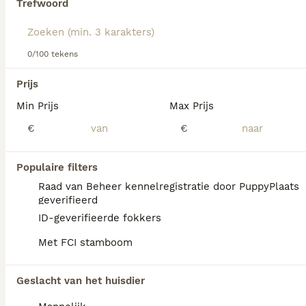
Trefwoord
Lees onze
Berghond van de Maremmen en Abruzzen
adviespagina
voor informatie over dit hondenras.
We hebben 0 Berghond van de Maremmen en
0/100 tekens
Abruzzen Pups te koop in Schelle gevonden.
Als je toekomstige resultaten wil zien voor deze 
Prijs
exacte zoekopdracht, sla dan je zoekopdracht op en 
vind jouw perfecte hond:
Min Prijs
Max Prijs
€
€
Zoekopdracht bewaren
Populaire filters
FAQ's
Raad van Beheer kennelregistratie door PuppyPlaats
geverifieerd
ID-geverifieerde fokkers
Hoeveel kost een Berghond
Met FCI stamboom
Van De Maremmen En
Abruzzen?
Geslacht van het huisdier
De gemiddelde prijs voor een Berghond Van