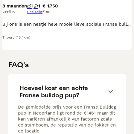
8 maanden
1
1
€ 1.750
Leeftijd
Prijs
Geslacht
Bij ons is een nestje hele mooie lieve sociale Franse bull pups geboren op 22-11-2025 We zijn bijna klaar om na ons nieuwe huisje te gaan waar we net zo verwend worden als dat we nu worden Als we naar ons nieuwe huisje gaan zijn we geënt volgens schema en hebben we een chip met Europees paspoort Ook zijn we ontwormd bij de 2 , 4 en 6 weken Voor we gaan krijgen we nog een ontwormingskuur Onze mama is aanwezig en vind het leuk als je naar haar pups komt kijken en vind het fijn om dan ook een aai over haar bol te krijgen Omdat we al best slim zijn is ons vrouwtje bezig met ons om te leren wennen aan het plasmatje En aan de dagelijkse geluiden zoals stofzuiger deurbel en dergelijke Ben je nieuwsgierig naar ons geworden of wil je meer info neem dan contact op met ons vrouwtje en zei kan nog veel meer over ons vertellen Wij zijn twee reutjes en twee teefjes 1 reutje en een teefje hebben al een warm huis twee nog niet Voor vragen mag je me vrouwtje een bericht sturen als u ons wilt kopen dan krijg met het verlaten van het nesje een tasje met spulletjes voor het hondje en een knuffeltje van het nest geur
Tilburg
(46.4km)
FAQ's
Hoeveel kost een echte
Franse bulldog pup?
De gemiddelde prijs voor een Franse Bulldog
pup in Nederland ligt rond de €1461 maar dit
kan variëren afhankelijk van factoren zoals
de stamboom, de reputatie van de fokker en
de locatie.