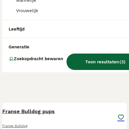
Mannelijk
Vrouwelijk
Leeftijd
Generatie
Zoekopdracht bewaren
Toon resultaten
(
3
)
12
2
Franse Bulldog pups
Franse Bulldog