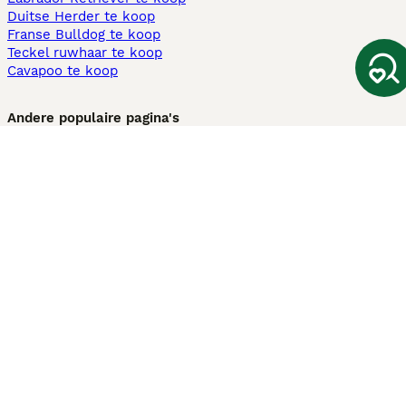
Duitse Herder te koop
Franse Bulldog te koop
Teckel ruwhaar te koop
Cavapoo te koop
Andere populaire pagina's
Honden te koop in Amsterdam
Pups te koop Limburg​
Pups te koop Friesland​
Honden te koop in Gelderland
Honden te koop in Den Haag
Honden te koop in Enschede
Adopteer hond in Nederland
Informatie
Over ons
Privacybeleid
Support
Pers
Voorwaarden
Pups verkopen