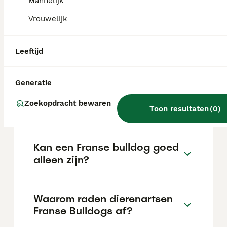
Mannelijk
de locatie.
Vrouwelijk
Is een Franse Bulldog
Leeftijd
verboden in Nederland?
Generatie
Welke kleur Franse bulldog is
Zoekopdracht bewaren
het duurst?
Toon resultaten
(
0
)
Kan een Franse bulldog goed
alleen zijn?
Waarom raden dierenartsen
Franse Bulldogs af?