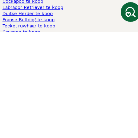
Cockapoo te koop
Labrador Retriever te koop
Duitse Herder te koop
Franse Bulldog te koop
Teckel ruwhaar te koop
Cavapoo te koop
Andere populaire pagina's
Honden te koop in Amsterdam
Pups te koop Limburg​
Pups te koop Friesland​
Honden te koop in Gelderland
Honden te koop in Den Haag
Honden te koop in Enschede
Adopteer hond in Nederland
Informatie
Over ons
Privacybeleid
Support
Pers