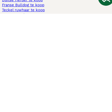
Duitse Herder te koop
Franse Bulldog te koop
Teckel ruwhaar te koop
Cavapoo te koop
Andere populaire pagina's
Honden te koop in Amsterdam
Pups te koop Limburg​
Pups te koop Friesland​
Honden te koop in Gelderland
Honden te koop in Den Haag
Honden te koop in Enschede
Adopteer hond in Nederland
Informatie
Over ons
Privacybeleid
Support
Pers
Voorwaarden
Pups verkopen
Honden test