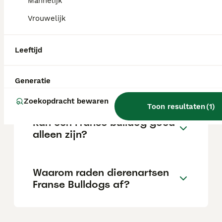
Mannelijk
Vrouwelijk
Is een Franse Bulldog
verboden in Nederland?
Leeftijd
Welke kleur Franse bulldog is
Generatie
het duurst?
Zoekopdracht bewaren
Toon resultaten
(
1
)
Kan een Franse bulldog goed
alleen zijn?
Waarom raden dierenartsen
Franse Bulldogs af?