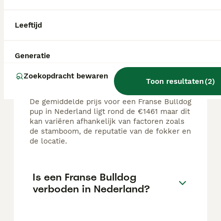
Leeftijd
FAQ's
Generatie
Hoeveel kost een echte
Zoekopdracht bewaren
Franse bulldog pup?
Toon resultaten
(
2
)
De gemiddelde prijs voor een Franse Bulldog
pup in Nederland ligt rond de €1461 maar dit
kan variëren afhankelijk van factoren zoals
de stamboom, de reputatie van de fokker en
de locatie.
Is een Franse Bulldog
verboden in Nederland?