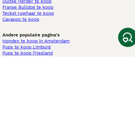
Duitse Herder te koop
Franse Bulldog te koop
Teckel ruwhaar te koop
Cavapoo te koop
Andere populaire pagina's
Honden te koop in Amsterdam
Pups te koop Limburg​
Pups te koop Friesland​
Honden te koop in Gelderland
Honden te koop in Den Haag
Honden te koop in Enschede
Adopteer hond in Nederland
Informatie
Over ons
Privacybeleid
Support
Pers
Voorwaarden
Pups verkopen