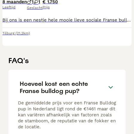
8 maanden
1
1
€ 1.750
Leeftijd
Prijs
Geslacht
Bij ons is een nestje hele mooie lieve sociale Franse bull pups geboren op 22-11-2025 We zijn bijna klaar om na ons nieuwe huisje te gaan waar we net zo verwend worden als dat we nu worden Als we naar ons nieuwe huisje gaan zijn we geënt volgens schema en hebben we een chip met Europees paspoort Ook zijn we ontwormd bij de 2 , 4 en 6 weken Voor we gaan krijgen we nog een ontwormingskuur Onze mama is aanwezig en vind het leuk als je naar haar pups komt kijken en vind het fijn om dan ook een aai over haar bol te krijgen Omdat we al best slim zijn is ons vrouwtje bezig met ons om te leren wennen aan het plasmatje En aan de dagelijkse geluiden zoals stofzuiger deurbel en dergelijke Ben je nieuwsgierig naar ons geworden of wil je meer info neem dan contact op met ons vrouwtje en zei kan nog veel meer over ons vertellen Wij zijn twee reutjes en twee teefjes 1 reutje en een teefje hebben al een warm huis twee nog niet Voor vragen mag je me vrouwtje een bericht sturen als u ons wilt kopen dan krijg met het verlaten van het nesje een tasje met spulletjes voor het hondje en een knuffeltje van het nest geur
Tilburg
(21.2km)
FAQ's
Hoeveel kost een echte
Franse bulldog pup?
De gemiddelde prijs voor een Franse Bulldog
pup in Nederland ligt rond de €1461 maar dit
kan variëren afhankelijk van factoren zoals
de stamboom, de reputatie van de fokker en
de locatie.