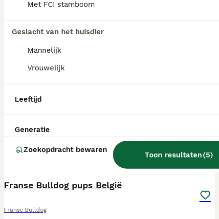
Met FCI stamboom
Geslacht van het huisdier
Mannelijk
Vrouwelijk
Leeftijd
Generatie
Zoekopdracht bewaren
Toon resultaten
(
5
)
7
Franse Bulldog pups België
Franse Bulldog