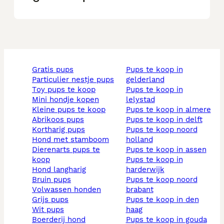
gratis pups
pups te koop in
particulier nestje pups
gelderland
toy pups te koop
pups te koop in
mini hondje kopen
lelystad
kleine pups te koop
pups te koop in almere
abrikoos pups
pups te koop in delft
kortharig pups
pups te koop noord
hond met stamboom
holland
dierenarts pups te
pups te koop in assen
koop
pups te koop in
hond langharig
harderwijk
bruin pups
pups te koop noord
volwassen honden
brabant
grijs pups
pups te koop in den
wit pups
haag
boerderij hond
pups te koop in gouda