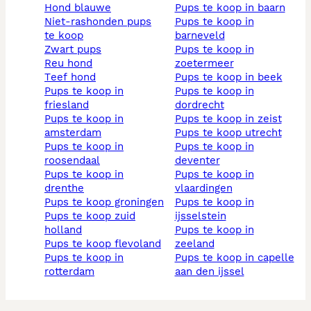
hond blauwe
pups te koop in baarn
niet-rashonden pups
pups te koop in
te koop
barneveld
zwart pups
pups te koop in
reu hond
zoetermeer
teef hond
pups te koop in beek
pups te koop in
pups te koop in
friesland
dordrecht
pups te koop in
pups te koop in zeist
amsterdam
pups te koop utrecht
pups te koop in
pups te koop in
roosendaal
deventer
pups te koop in
pups te koop in
drenthe
vlaardingen
pups te koop groningen
pups te koop in
pups te koop zuid
ijsselstein
holland
pups te koop in
pups te koop flevoland
zeeland
pups te koop in
pups te koop in capelle
rotterdam
aan den ijssel