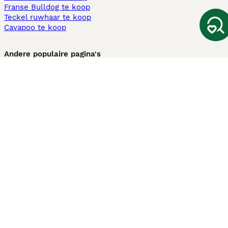
Franse Bulldog te koop
Teckel ruwhaar te koop
Cavapoo te koop
Andere populaire pagina's
Honden te koop in Amsterdam
Pups te koop Limburg​
Pups te koop Friesland​
Honden te koop in Gelderland
Honden te koop in Den Haag
Honden te koop in Enschede
Adopteer hond in Nederland
Informatie
Over ons
Privacybeleid
Support
Pers
Voorwaarden
Pups verkopen
Honden test