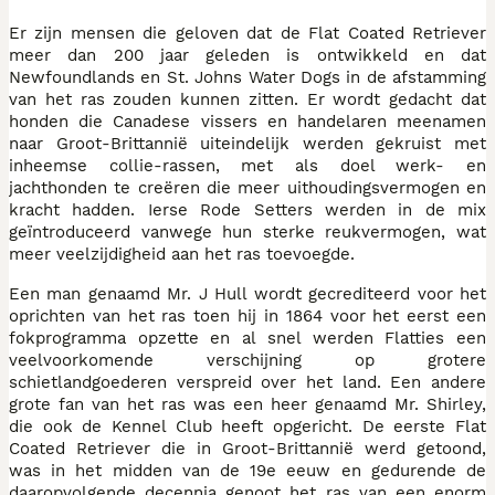
Er zijn mensen die geloven dat de Flat Coated Retriever
meer dan 200 jaar geleden is ontwikkeld en dat
Newfoundlands en St. Johns Water Dogs in de afstamming
van het ras zouden kunnen zitten. Er wordt gedacht dat
honden die Canadese vissers en handelaren meenamen
naar Groot-Brittannië uiteindelijk werden gekruist met
inheemse collie-rassen, met als doel werk- en
jachthonden te creëren die meer uithoudingsvermogen en
kracht hadden. Ierse Rode Setters werden in de mix
geïntroduceerd vanwege hun sterke reukvermogen, wat
meer veelzijdigheid aan het ras toevoegde.
Een man genaamd Mr. J Hull wordt gecrediteerd voor het
oprichten van het ras toen hij in 1864 voor het eerst een
fokprogramma opzette en al snel werden Flatties een
veelvoorkomende verschijning op grotere
schietlandgoederen verspreid over het land. Een andere
grote fan van het ras was een heer genaamd Mr. Shirley,
die ook de Kennel Club heeft opgericht. De eerste Flat
Coated Retriever die in Groot-Brittannië werd getoond,
was in het midden van de 19e eeuw en gedurende de
daaropvolgende decennia genoot het ras van een enorm