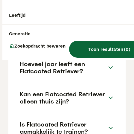
€1124 maar dit kan variëren afhankelijk van
factoren zoals de stamboom, de reputatie
van de fokker en de locatie.
Leeftijd
Wat is het karakter van een
Generatie
Flatcoated Retriever?
Zoekopdracht bewaren
Toon resultaten
(
0
)
Hoeveel jaar leeft een
Flatcoated Retriever?
Kan een Flatcoated Retriever
alleen thuis zijn?
Is Flatcoated Retriever
gemakkelijk te trainen?