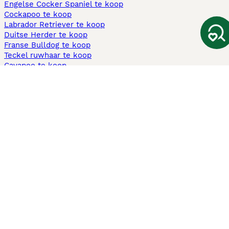
Engelse Cocker Spaniel te koop
Cockapoo te koop
Labrador Retriever te koop
Duitse Herder te koop
Franse Bulldog te koop
Teckel ruwhaar te koop
Cavapoo te koop
Andere populaire pagina's
Honden te koop in Amsterdam
Pups te koop Limburg​
Pups te koop Friesland​
Honden te koop in Gelderland
Honden te koop in Den Haag
Honden te koop in Enschede
Adopteer hond in Nederland
Informatie
Over ons
Privacybeleid
Support