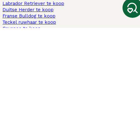
Labrador Retriever te koop
Duitse Herder te koop
Franse Bulldog te koop
Teckel ruwhaar te koop
Cavapoo te koop
Andere populaire pagina's
Honden te koop in Amsterdam
Pups te koop Limburg​
Pups te koop Friesland​
Honden te koop in Gelderland
Honden te koop in Den Haag
Honden te koop in Enschede
Adopteer hond in Nederland
Informatie
Over ons
Privacybeleid
Support
Pers
Voorwaarden