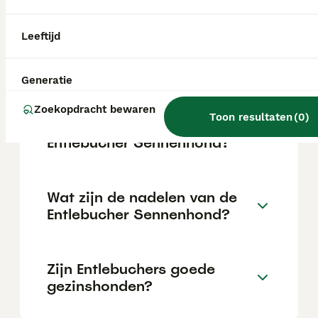
Entlebucher Sennenhond uitgroeien tot een
gehoorzame, loyale en evenwichtige hond.
Zijn intelligentie en sterke karakter maken
Leeftijd
hem tot een uitstekende metgezel voor
baasjes die bereid zijn tijd en moeite te
steken in zijn opvoeding.
Generatie
Zoekopdracht bewaren
Toon resultaten
(
0
)
Wat is het karakter van een
Entlebucher Sennenhond?
Wat zijn de nadelen van de
Entlebucher Sennenhond?
Zijn Entlebuchers goede
gezinshonden?