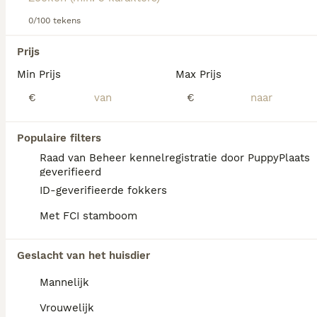
Lees onze
Entlebucher Sennenhond adviespagina
voor
informatie over dit hondenras.
0/100 tekens
We hebben 0 Entlebucher Sennenhond Pups
Prijs
te koop in Utrecht gevonden.
Min Prijs
Max Prijs
Als je toekomstige resultaten wil zien voor deze 
exacte zoekopdracht, sla dan je zoekopdracht op en 
€
€
vind jouw perfecte hond:
Zoekopdracht bewaren
Populaire filters
Raad van Beheer kennelregistratie door PuppyPlaats
geverifieerd
FAQ's
ID-geverifieerde fokkers
Met FCI stamboom
Is de Entlebucher
Geslacht van het huisdier
Sennenhond een makkelijke
hond?
Mannelijk
Met de juiste training en opvoeding kan de
Vrouwelijk