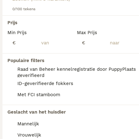
Lees onze
Entlebucher Sennenhond adviespagina
voor
informatie over dit hondenras.
0/100 tekens
We hebben 0 Entlebucher Sennenhond Pups
Prijs
te koop in Rijssen-Holten gevonden.
Min Prijs
Max Prijs
Als je toekomstige resultaten wil zien voor deze 
exacte zoekopdracht, sla dan je zoekopdracht op en 
€
€
vind jouw perfecte hond:
Zoekopdracht bewaren
Populaire filters
Raad van Beheer kennelregistratie door PuppyPlaats
geverifieerd
FAQ's
ID-geverifieerde fokkers
Met FCI stamboom
Is de Entlebucher
Geslacht van het huisdier
Sennenhond een makkelijke
hond?
Mannelijk
Met de juiste training en opvoeding kan de
Vrouwelijk