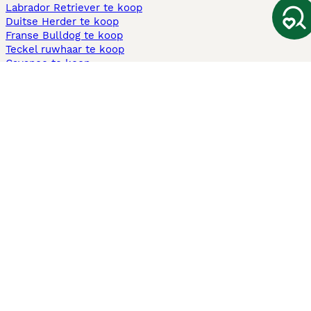
Labrador Retriever te koop
Duitse Herder te koop
Franse Bulldog te koop
Teckel ruwhaar te koop
Cavapoo te koop
Andere populaire pagina's
Honden te koop in Amsterdam
Pups te koop Limburg​
Pups te koop Friesland​
Honden te koop in Gelderland
Honden te koop in Den Haag
Honden te koop in Enschede
Adopteer hond in Nederland
Informatie
Over ons
Privacybeleid
Support
Pers
Voorwaarden