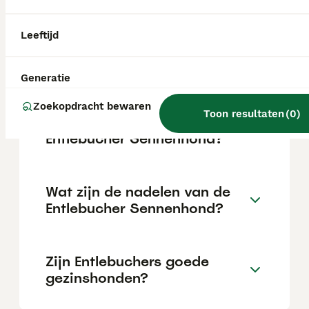
Entlebucher Sennenhond uitgroeien tot een
gehoorzame, loyale en evenwichtige hond.
Zijn intelligentie en sterke karakter maken
Leeftijd
hem tot een uitstekende metgezel voor
baasjes die bereid zijn tijd en moeite te
steken in zijn opvoeding.
Generatie
Zoekopdracht bewaren
Toon resultaten
(
0
)
Wat is het karakter van een
Entlebucher Sennenhond?
Wat zijn de nadelen van de
Entlebucher Sennenhond?
Zijn Entlebuchers goede
gezinshonden?