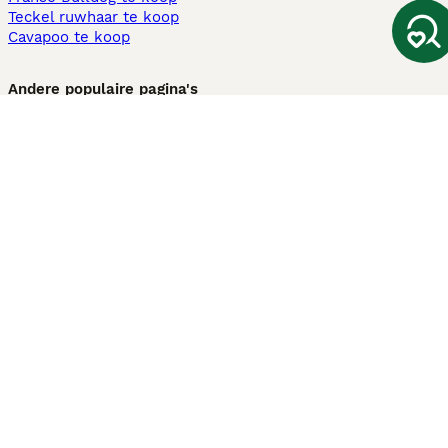
Teckel ruwhaar te koop
Cavapoo te koop
Andere populaire pagina's
Honden te koop in Amsterdam
Pups te koop Limburg​
Pups te koop Friesland​
Honden te koop in Gelderland
Honden te koop in Den Haag
Honden te koop in Enschede
Adopteer hond in Nederland
Informatie
Over ons
Privacybeleid
Support
Pers
Voorwaarden
Pups verkopen
Honden test