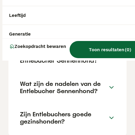
Entlebucher Sennenhond uitgroeien tot een
gehoorzame, loyale en evenwichtige hond.
Zijn intelligentie en sterke karakter maken
Leeftijd
hem tot een uitstekende metgezel voor
baasjes die bereid zijn tijd en moeite te
steken in zijn opvoeding.
Generatie
Zoekopdracht bewaren
Toon resultaten
(
0
)
Wat is het karakter van een
Entlebucher Sennenhond?
Wat zijn de nadelen van de
Entlebucher Sennenhond?
Zijn Entlebuchers goede
gezinshonden?