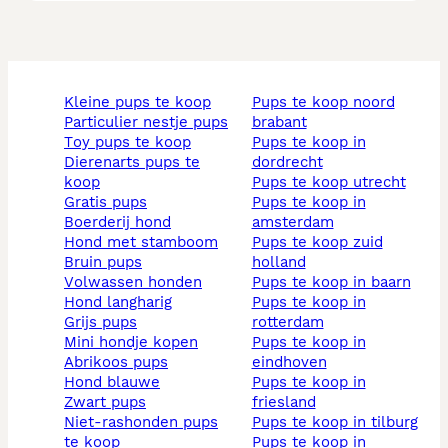
kleine pups te koop
pups te koop noord
particulier nestje pups
brabant
toy pups te koop
pups te koop in
dierenarts pups te
dordrecht
koop
pups te koop utrecht
gratis pups
pups te koop in
boerderij hond
amsterdam
hond met stamboom
pups te koop zuid
bruin pups
holland
volwassen honden
pups te koop in baarn
hond langharig
pups te koop in
grijs pups
rotterdam
mini hondje kopen
pups te koop in
abrikoos pups
eindhoven
hond blauwe
pups te koop in
zwart pups
friesland
niet-rashonden pups
pups te koop in tilburg
te koop
pups te koop in