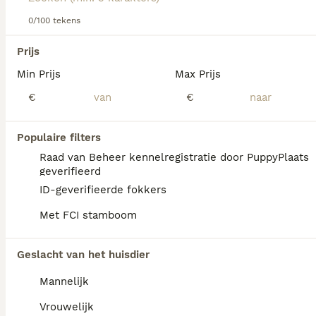
Lees onze
Entlebucher Sennenhond adviespagina
voor
informatie over dit hondenras.
0/100 tekens
We hebben 0 Entlebucher Sennenhond Pups
Prijs
te koop in Mill en Sint Hubert gevonden.
Min Prijs
Max Prijs
Als je toekomstige resultaten wil zien voor deze 
exacte zoekopdracht, sla dan je zoekopdracht op en 
€
€
vind jouw perfecte hond:
Zoekopdracht bewaren
Populaire filters
Raad van Beheer kennelregistratie door PuppyPlaats
geverifieerd
FAQ's
ID-geverifieerde fokkers
Met FCI stamboom
Is de Entlebucher
Geslacht van het huisdier
Sennenhond een makkelijke
hond?
Mannelijk
Met de juiste training en opvoeding kan de
Vrouwelijk