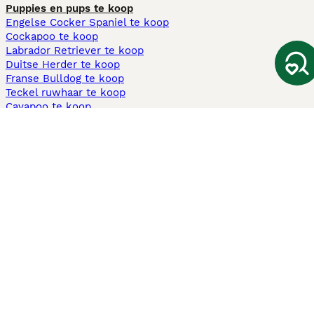
Puppies en pups te koop
Engelse Cocker Spaniel te koop
Cockapoo te koop
Labrador Retriever te koop
Duitse Herder te koop
Franse Bulldog te koop
Teckel ruwhaar te koop
Cavapoo te koop
Andere populaire pagina's
Honden te koop in Amsterdam
Pups te koop Limburg​
Pups te koop Friesland​
Honden te koop in Gelderland
Honden te koop in Den Haag
Honden te koop in Enschede
Adopteer hond in Nederland
Informatie
Over ons
Privacybeleid