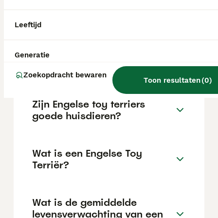
exemplaren blaffen als waarschuwing bij
bezoek aan de deur. Overmatig blaffen heeft
doorgaans een gedragsmatige oorzaak.
Leeftijd
Hoe is het karakter van een
Generatie
Engelse Toy Terriër?
Zoekopdracht bewaren
Toon resultaten
(
0
)
Zijn Engelse toy terriers
goede huisdieren?
Wat is een Engelse Toy
Terriër?
Wat is de gemiddelde
levensverwachting van een