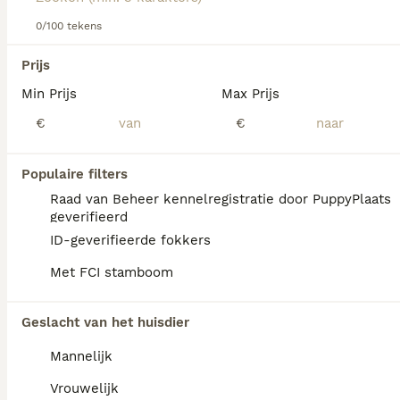
0/100 tekens
We hebben 0 Engelse Toy Terriër Pups te
Prijs
koop in Mill en Sint Hubert gevonden.
Min Prijs
Max Prijs
Als je toekomstige resultaten wil zien voor deze 
exacte zoekopdracht, sla dan je zoekopdracht op en 
€
€
vind jouw perfecte hond:
Zoekopdracht bewaren
Populaire filters
Raad van Beheer kennelregistratie door PuppyPlaats
geverifieerd
FAQ's
ID-geverifieerde fokkers
Met FCI stamboom
Blaffen Engelse toy terriërs
Geslacht van het huisdier
veel?
Mannelijk
Engelse Toy Terriërs staan niet specifiek
bekend als blaffend ras, hoewel sommige
Vrouwelijk