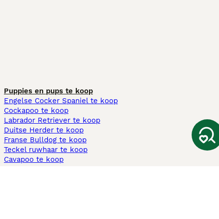
Puppies en pups te koop
Engelse Cocker Spaniel te koop
Cockapoo te koop
Labrador Retriever te koop
Duitse Herder te koop
Franse Bulldog te koop
Teckel ruwhaar te koop
Cavapoo te koop
Andere populaire pagina's
Honden te koop in Amsterdam
Pups te koop Limburg​
Pups te koop Friesland​