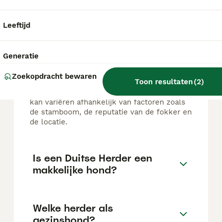
FAQ's
Leeftijd
Hoeveel kost een Duitse
Generatie
Herder?
Zoekopdracht bewaren
Toon resultaten
(
2
)
De gemiddelde prijs voor een Duitse Herder
pup in Nederland ligt rond de €967 maar dit
kan variëren afhankelijk van factoren zoals
de stamboom, de reputatie van de fokker en
de locatie.
Is een Duitse Herder een
makkelijke hond?
Welke herder als
gezinshond?