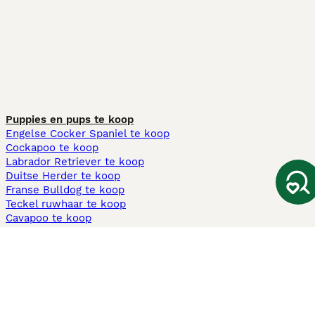
Puppies en pups te koop
Engelse Cocker Spaniel te koop
Cockapoo te koop
Labrador Retriever te koop
Duitse Herder te koop
Franse Bulldog te koop
Teckel ruwhaar te koop
Cavapoo te koop
Andere populaire pagina's
Honden te koop in Amsterdam
Pups te koop Limburg​
Pups te koop Friesland​
Honden te koop in Gelderland