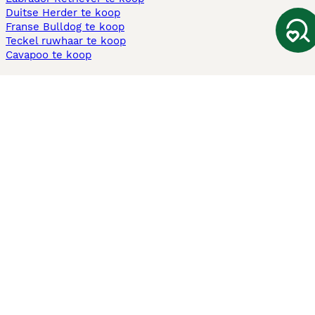
Duitse Herder te koop
Franse Bulldog te koop
Teckel ruwhaar te koop
Cavapoo te koop
Andere populaire pagina's
Honden te koop in Amsterdam
Pups te koop Limburg​
Pups te koop Friesland​
Honden te koop in Gelderland
Honden te koop in Den Haag
Honden te koop in Enschede
Adopteer hond in Nederland
Informatie
Over ons
Privacybeleid
Support
Pers
Voorwaarden
Pups verkopen