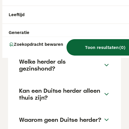
kan variëren afhankelijk van factoren zoals
de stamboom, de reputatie van de fokker en
de locatie.
Leeftijd
Is een Duitse Herder een
Generatie
makkelijke hond?
Zoekopdracht bewaren
Toon resultaten
(
0
)
Welke herder als
gezinshond?
Kan een Duitse herder alleen
thuis zijn?
Waarom geen Duitse herder?