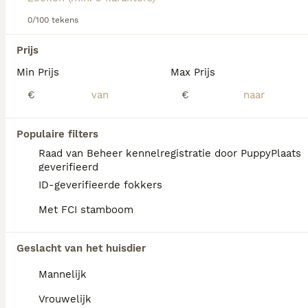
Lees onze
Dobermann adviespagina
voor informatie over
dit hondenras.
0/100 tekens
We hebben 0 Dobermann Pups te koop in
Prijs
Reusel-de Mierden gevonden.
Min Prijs
Max Prijs
Als je toekomstige resultaten wil zien voor deze 
exacte zoekopdracht, sla dan je zoekopdracht op en 
€
€
vind jouw perfecte hond:
Zoekopdracht bewaren
Populaire filters
Raad van Beheer kennelregistratie door PuppyPlaats
geverifieerd
FAQ's
ID-geverifieerde fokkers
Met FCI stamboom
Hoeveel kost een
Geslacht van het huisdier
Dobermann?
Mannelijk
De gemiddelde prijs voor een Dobermann
pup in Nederland ligt rond de €1011 maar dit
Vrouwelijk