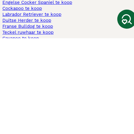
Engelse Cocker Spaniel te koop
Cockapoo te koop
Labrador Retriever te koop
Duitse Herder te koop
Franse Bulldog te koop
Teckel ruwhaar te koop
Cavapoo te koop
Andere populaire pagina's
Honden te koop in Amsterdam
Pups te koop Limburg​
Pups te koop Friesland​
Honden te koop in Gelderland
Honden te koop in Den Haag
Honden te koop in Enschede
Adopteer hond in Nederland
Informatie
Over ons
Privacybeleid
Support