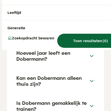
kan variëren afhankelijk van factoren zoals
de stamboom, de reputatie van de fokker en
de locatie.
Leeftijd
Wat is het karakter van een
Generatie
Dobermann?
Zoekopdracht bewaren
Toon resultaten
(
0
)
Hoeveel jaar leeft een
Dobermann?
Kan een Dobermann alleen
thuis zijn?
Is Dobermann gemakkelijk te
trainen?