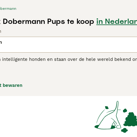
obermann
k Dobermann Pups te koop
in Nederla
n
n
 intelligente honden en staan over de hele wereld bekend o
 zijn ze zeer flexibel en passen ze goed in het gezinsleven.
fokt en op de juiste manier worden behandeld, worden ze g
rmann adviespagina
voor informatie over dit hondenras.
t bewaren