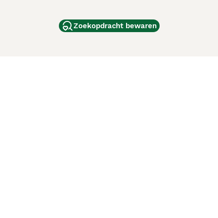
Zoekopdracht bewaren
dam
and
ag
de
d
ci Animali
Lancaster Puppies
 verbeteren. Met het gebruik van deze website en
en cookiebeleid
van Puppyplaats. U kunt op elk moment