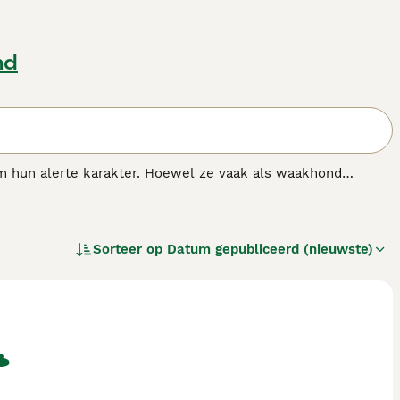
nd
m hun alerte karakter. Hoewel ze vaak als waakhond
 Dobermanns zijn trots, kalm en als ze op verantwoorde
ewaardeerde gezinsleden.
Sorteer op
Datum gepubliceerd (nieuwste)