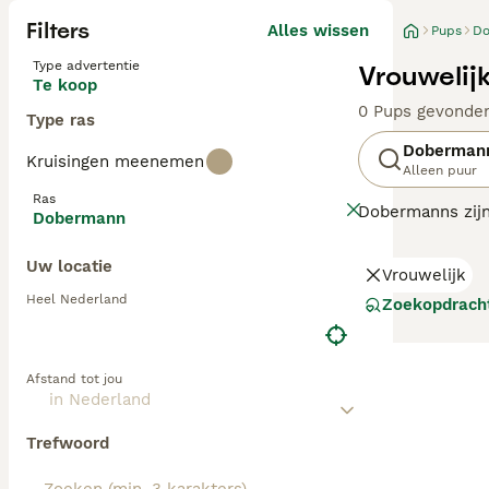
Filters
Alles wissen
Pups
D
Type advertentie
Vrouwelij
Te koop
0 Pups gevonde
Type ras
Doberman
Kruisingen meenemen
Alleen puur
Ras
Dobermanns zijn
Dobermann
worden gebruikt,
wijze worden ge
Uw locatie
Vrouwelijk
Lees onze
Dobe
Heel Nederland
Zoekopdrach
Afstand tot jou
Trefwoord