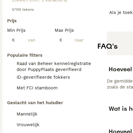
0/100 tekens
Als je toe
Prijs
Min Prijs
Max Prijs
€
€
FAQ's
Populaire filters
Raad van Beheer kennelregistratie
Hoeveel
door PuppyPlaats geverifieerd
ID-geverifieerde fokkers
De gemiddel
zoals de st
Met FCI stamboom
Geslacht van het huisdier
Wat is 
Mannelijk
Vrouwelijk
Hoeveel