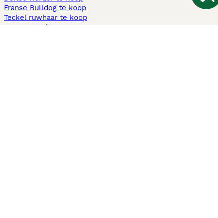
Franse Bulldog te koop
Teckel ruwhaar te koop
Cavapoo te koop
Andere populaire pagina's
Honden te koop in Amsterdam
Pups te koop Limburg​
Pups te koop Friesland​
Honden te koop in Gelderland
Honden te koop in Den Haag
Honden te koop in Enschede
Adopteer hond in Nederland
Informatie
Over ons
Privacybeleid
Support
Pers
Voorwaarden
Pups verkopen
Honden test