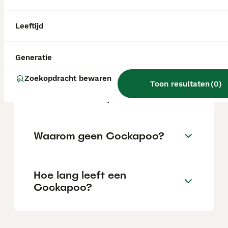
locatie.
Leeftijd
Is een Cockapoo makkelijk?
Generatie
Zoekopdracht bewaren
Kan een Cockapoo goed
Toon resultaten
(
0
)
alleen thuis blijven?
Waarom geen Cockapoo?
Hoe lang leeft een
Cockapoo?