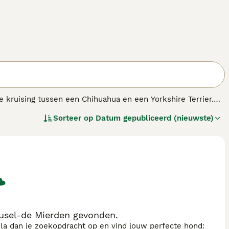
e kruising tussen een Chihuahua en een Yorkshire Terrier.
 grootte van beide ouders. Ze verschenen voor het eerst in
Sorteer op
Datum gepubliceerd (nieuwste)
nkzij hun kleine formaat en schattige kenmerken die ze van
informatie over dit hondenras.
usel-de Mierden gevonden.
sla dan je zoekopdracht op en vind jouw perfecte hond: