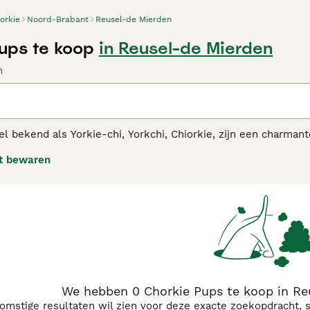
orkie
Noord-Brabant
Reusel-de Mierden
ups te koop
in Reusel-de Mierden
n
l bekend als Yorkie-chi, Yorkchi, Chiorkie, zijn een charmant
ijn minuscule, terwijl andere klein zijn, afhankelijk van de
t bewaren
ig en werden snel populair bij mensen over de hele wereld da
 hebben geërfd.Lees onze aankoopgids voor de
Chorkie
voor 
We hebben 0 Chorkie Pups te koop in Re
komstige resultaten wil zien voor deze exacte zoekopdracht, 