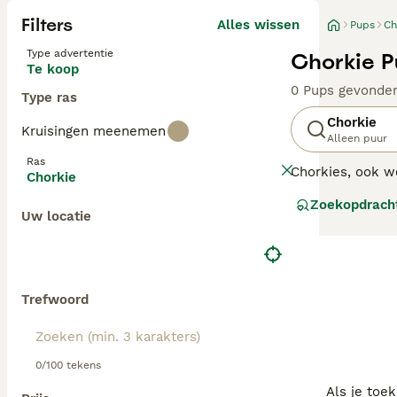
Filters
Alles wissen
Pups
Ch
Type advertentie
Chorkie P
Te koop
0 Pups gevonde
Type ras
Chorkie
Kruisingen meenemen
Alleen puur
Ras
Chorkies, ook we
Chorkie
Sommige honden z
Zoekopdrach
de jaren negent
Uw locatie
hun ouderrassen
Trefwoord
0/100 tekens
Als je toe