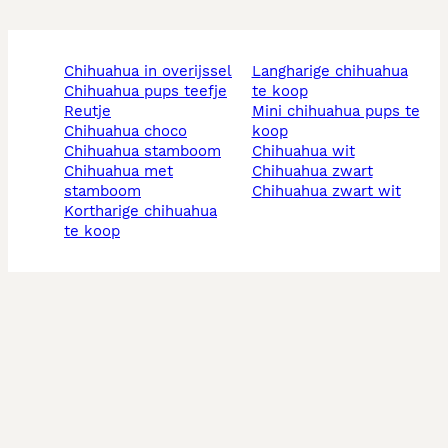
chihuahua in overijssel
langharige chihuahua
chihuahua pups teefje
te koop
reutje
mini chihuahua pups te
chihuahua choco
koop
chihuahua stamboom
chihuahua wit
chihuahua met
chihuahua zwart
stamboom
chihuahua zwart wit
kortharige chihuahua
te koop