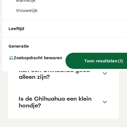
Mannelijk
Vrouwelijk
Is een Chihuahua een
makkelijke hond?
Leeftijd
Hoe lang blijft een
Generatie
Chihuahua leven?
Zoekopdracht bewaren
Toon resultaten
(
1
)
Kan een Chihuahua goed
alleen zijn?
Is de Chihuahua een klein
hondje?