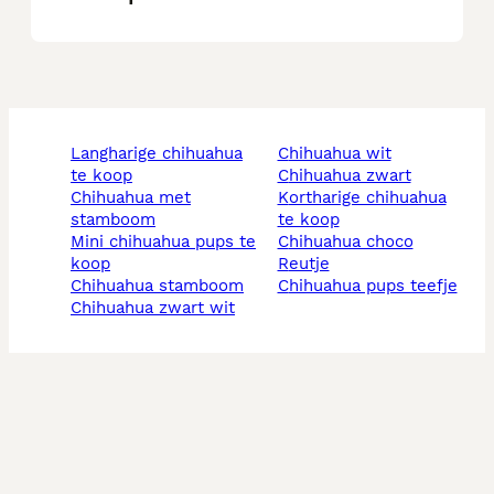
langharige chihuahua
chihuahua wit
te koop
chihuahua zwart
chihuahua met
kortharige chihuahua
stamboom
te koop
mini chihuahua pups te
chihuahua choco
koop
reutje
chihuahua stamboom
chihuahua pups teefje
chihuahua zwart wit