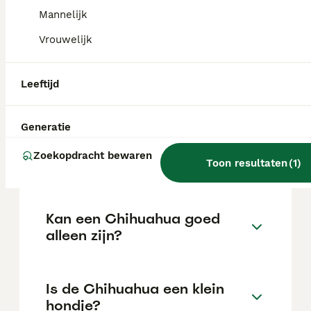
variëren afhankelijk van factoren zoals de
stamboom, de reputatie van de fokker en de
Mannelijk
locatie.
Vrouwelijk
Is een Chihuahua een
Leeftijd
makkelijke hond?
Generatie
Hoe lang blijft een
Zoekopdracht bewaren
Chihuahua leven?
Toon resultaten
(
1
)
Kan een Chihuahua goed
alleen zijn?
Is de Chihuahua een klein
hondje?