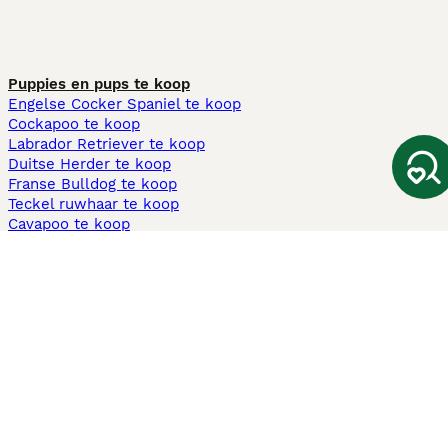
Puppies en pups te koop
Engelse Cocker Spaniel te koop
Cockapoo te koop
Labrador Retriever te koop
Duitse Herder te koop
Franse Bulldog te koop
Teckel ruwhaar te koop
Cavapoo te koop
Andere populaire pagina's
Honden te koop in Amsterdam
Pups te koop Limburg​
Pups te koop Friesland​
Honden te koop in Gelderland
Honden te koop in Den Haag
Honden te koop in Enschede
Adopteer hond in Nederland