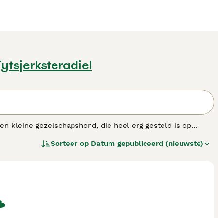
Tytsjerksteradiel
en kleine gezelschapshond, die heel erg gesteld is op
e zachte vacht en lange oren. Cavaliers zijn groter dan hun
Sorteer op
Datum gepubliceerd (nieuwste)
t hondenras.