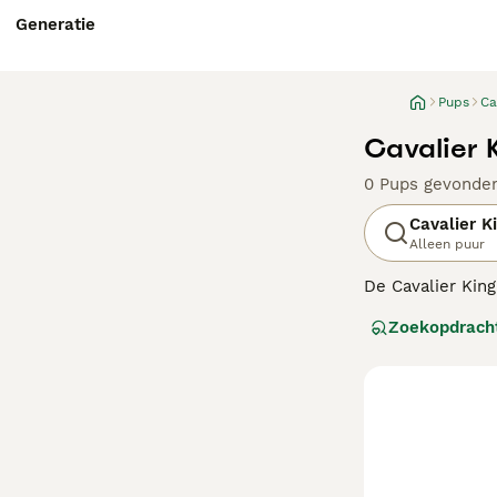
Generatie
Pups
Ca
Cavalier 
0 Pups gevonde
Cavalier K
Alleen puur
De Cavalier King
gezelschap (zowe
Zoekopdrach
King Charles ne
Lees onze
Caval