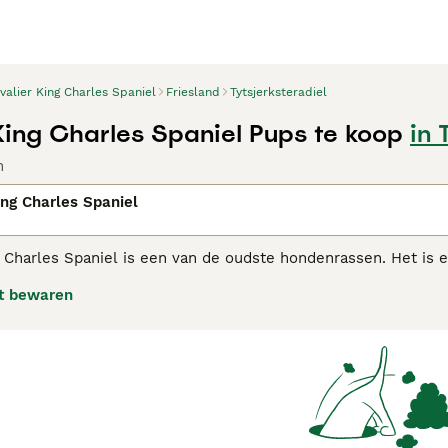
valier King Charles Spaniel
Friesland
Tytsjerksteradiel
King Charles Spaniel Pups te koop
in 
n
ing Charles Spaniel
 Charles Spaniel is een van de oudste hondenrassen. Het is e
l andere honden als mensen). Het ras heeft een redelijk lang
t bewaren
ven en hebben ook een langere, minder stompe neus.
ier King Charles Spaniel adviespagina
voor informatie over di