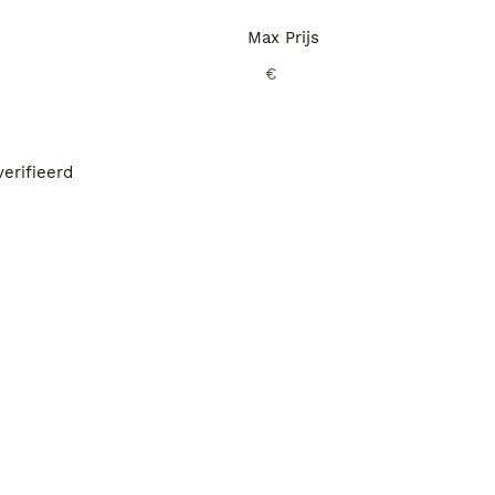
Max Prijs
€
erifieerd