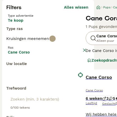
Filters
Alles wissen
Pups
Ca
Type advertentie
Cane Cors
Te koop
1 Pups gevonde
Type ras
Cane Cors
Kruisingen meenemen
Alleen puur
Ras
De Cane Corso is
Cane Corso
perfecte kamera
Zoekopdrach
Uw locatie
Lees onze
Cane 
BOOST
Cane Corso
Trefwoord
Cane Corso
6 weken
3
5
Leeftijd
P
Geslacht
0/100 tekens