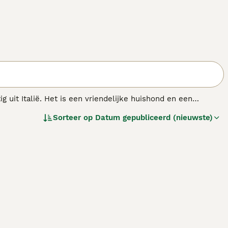
uit Italië. Het is een vriendelijke huishond en een
ang geleden nog de schaapskuddes en boerenerven bewaakte.
Sorteer op
Datum gepubliceerd (nieuwste)