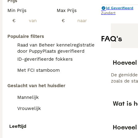
Prijs
Id Geverifieerd
Min Prijs
Max Prijs
Zundert
€
€
Populaire filters
FAQ's
Raad van Beheer kennelregistratie
door PuppyPlaats geverifieerd
ID-geverifieerde fokkers
Hoeveel
Met FCI stamboom
De gemiddel
zoals de st
Geslacht van het huisdier
Mannelijk
Wat is 
Vrouwelijk
Hoeveel
Leeftijd