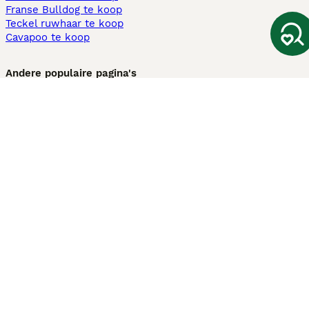
Franse Bulldog te koop
Teckel ruwhaar te koop
Cavapoo te koop
Andere populaire pagina's
Honden te koop in Amsterdam
Pups te koop Limburg​
Pups te koop Friesland​
Honden te koop in Gelderland
Honden te koop in Den Haag
Honden te koop in Enschede
Adopteer hond in Nederland
Informatie
Over ons
Privacybeleid
Support
Pers
Voorwaarden
Pups verkopen
Honden test