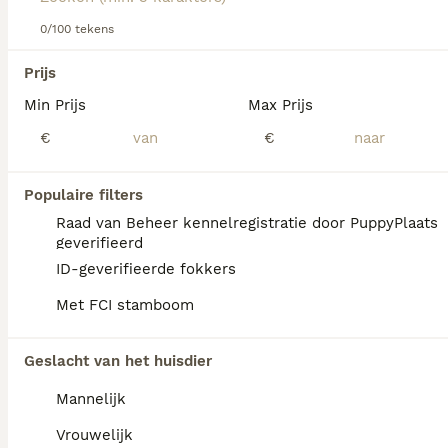
0/100 tekens
We hebben 0 Cane Corso Pups te koop in Mill
Prijs
en Sint Hubert gevonden.
Min Prijs
Max Prijs
Als je toekomstige resultaten wil zien voor deze 
exacte zoekopdracht, sla dan je zoekopdracht op en 
€
€
vind jouw perfecte hond:
Zoekopdracht bewaren
Populaire filters
Raad van Beheer kennelregistratie door PuppyPlaats
geverifieerd
FAQ's
ID-geverifieerde fokkers
Met FCI stamboom
Hoeveel kost een Cane
Geslacht van het huisdier
Corso?
Mannelijk
De gemiddelde prijs voor een Cane Corso
pup in Nederland ligt rond de €1057 maar dit
Vrouwelijk