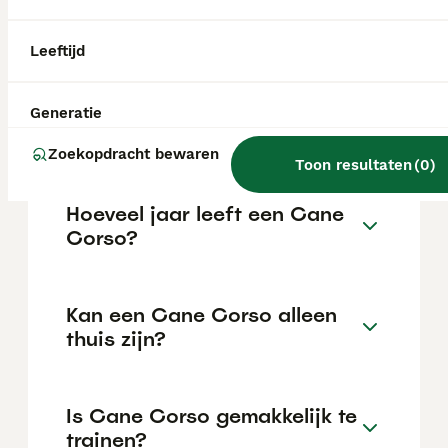
kan variëren afhankelijk van factoren zoals
de stamboom, de reputatie van de fokker en
de locatie.
Leeftijd
Wat is het karakter van een
Generatie
Cane Corso?
Zoekopdracht bewaren
Toon resultaten
(
0
)
Hoeveel jaar leeft een Cane
Corso?
Kan een Cane Corso alleen
thuis zijn?
Is Cane Corso gemakkelijk te
trainen?