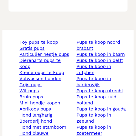
toy pups te koop
pups te koop noord
gratis pups
brabant
particulier nestje pups
pups te koop in baarn
dierenarts pups te
pups te koop in delft
koop
pups te koop in
kleine pups te koop
zutphen
volwassen honden
pups te koop in
grijs pups
harderwijk
wit pups
pups te koop utrecht
bruin pups
pups te koop zuid
mini hondje kopen
holland
abrikoos pups
pups te koop in gouda
hond langharig
pups te koop in
boerderij hond
zeeland
hond met stamboom
pups te koop in
hond blauwe
zoetermeer