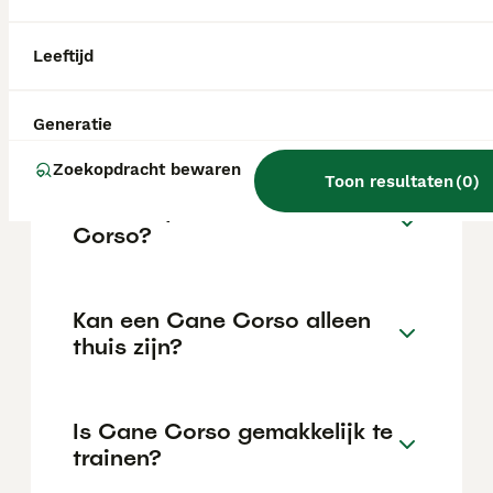
de locatie.
Leeftijd
Wat is het karakter van een
Cane Corso?
Generatie
Zoekopdracht bewaren
Toon resultaten
(
0
)
Hoeveel jaar leeft een Cane
Corso?
Kan een Cane Corso alleen
thuis zijn?
Is Cane Corso gemakkelijk te
trainen?