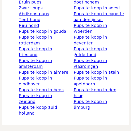
bruin pups
doetinchem
zwart pups
pups te koop in soest
abrikoos pups
pups te koop in capelle
teef hond
aan den ijssel
reu hond
pups te koop in
pups te koop in gouda
woerden
pups te koop in
pups te koop in
rotterdam
deventer
pups te koop in
pups te koop in
friesland
gelderland
pups te koop in
pups te koop in
amsterdam
vlaardingen
pups te koop in almere
pups te koop in stein
pups te koop in
pups te koop in
eindhoven
apeldoorn
pups te koop in beek
pups te koop in den
pups te koop in
haag
zeeland
pups te koop in
pups te koop zuid
limburg
holland