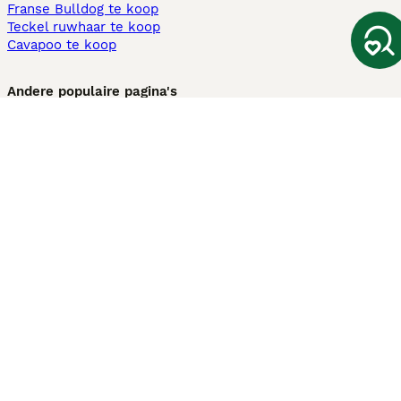
Franse Bulldog te koop
Teckel ruwhaar te koop
Cavapoo te koop
Andere populaire pagina's
Honden te koop in Amsterdam
Pups te koop Limburg​
Pups te koop Friesland​
Honden te koop in Gelderland
Honden te koop in Den Haag
Honden te koop in Enschede
Adopteer hond in Nederland
Informatie
Over ons
Privacybeleid
Support
Pers
Voorwaarden
Pups verkopen
Honden test