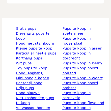
gratis pups
pups te koop in
dierenarts pups te
zoetermeer
koop
pups te koop in
hond met stamboom
roosendaal
kleine pups te koop
pups te koop in assen
particulier nestje pups
pups te koop in
kortharig pups
dordrecht
wit pups
pups te koop in baarn
toy pups te koop
pups te koop noord
hond langharig
holland
mini hondje kopen
pups te koop in weert
boerderij hond
pups te koop noord
grijs pups
brabant
hond blauwe
pups te koop in
niet-rashonden pups
barneveld
te koop
pups te koop flevoland
volwassen honden
pups te koop in