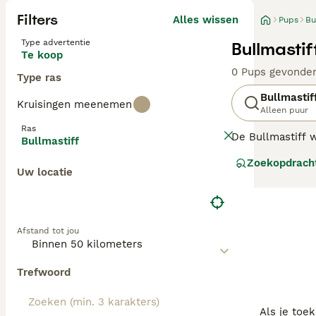
Filters
Alles wissen
Pups
Bu
Type advertentie
Bullmastif
Te koop
0 Pups gevonde
Type ras
Bullmastif
Kruisingen meenemen
Alleen puur
Ras
De Bullmastiff w
Bullmastiff
bulldog. Oorspro
Zoekopdrach
gezelschapshond
Uw locatie
Lees onze
Bullm
Afstand tot jou
Trefwoord
Als je toe