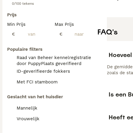
0/100 tekens
Prijs
Min Prijs
Max Prijs
FAQ's
€
€
Populaire filters
Hoeveel 
Raad van Beheer kennelregistratie
door PuppyPlaats geverifieerd
De gemiddel
ID-geverifieerde fokkers
zoals de st
Met FCI stamboom
Is een B
Geslacht van het huisdier
Mannelijk
Heeft e
Vrouwelijk