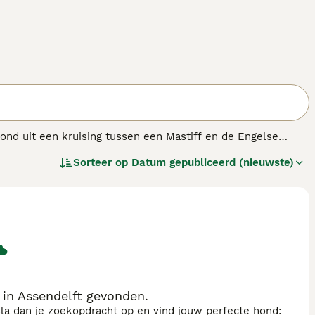
tond uit een kruising tussen een Mastiff en de Engelse
oren, zijn deze grote honden nu populaire
Sorteer op
Datum gepubliceerd (nieuwste)
t en alert en worden snel loyale familieleden.
 in Assendelft gevonden.
sla dan je zoekopdracht op en vind jouw perfecte hond: