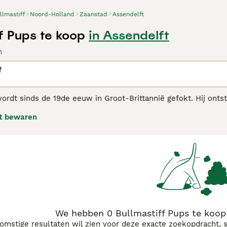
llmastiff
Noord-Holland
Zaanstad
Assendelft
f Pups te koop
in Assendelft
n
f
ordt sinds de 19de eeuw in Groot-Brittannië gefokt. Hij onts
nkelijk gefokt om jachtopzieners te helpen stropers op te sp
t bewaren
en geworden. Ze staan bekend als temperamentvol, intelligen
astiff adviespagina
voor informatie over dit hondenras.
We hebben 0 Bullmastiff Pups te koop
komstige resultaten wil zien voor deze exacte zoekopdracht, 