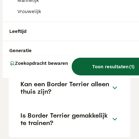
Mannelijk
Vrouwelijk
Wat is het karakter van een
Border Terrier?
Leeftijd
Generatie
Hoeveel jaar leeft een Border
Terrier?
Zoekopdracht bewaren
Toon resultaten
(
1
)
Kan een Border Terrier alleen
thuis zijn?
Is Border Terrier gemakkelijk
te trainen?