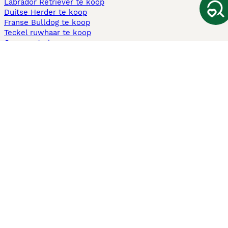
Labrador Retriever te koop
Duitse Herder te koop
Franse Bulldog te koop
Teckel ruwhaar te koop
Cavapoo te koop
Andere populaire pagina's
Honden te koop in Amsterdam
Pups te koop Limburg​
Pups te koop Friesland​
Honden te koop in Gelderland
Honden te koop in Den Haag
Honden te koop in Enschede
Adopteer hond in Nederland
Informatie
Over ons
Privacybeleid
Support
Pers
Voorwaarden