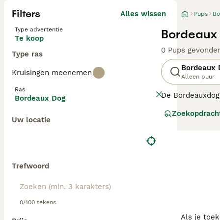
Filters
Alles wissen
Pups
Bo
Type advertentie
Bordeaux 
Te koop
0 Pups gevonde
Type ras
Bordeaux 
Kruisingen meenemen
Alleen puur
Ras
De Bordeauxdog 
Bordeaux Dog
verleden vaak g
Zoekopdrach
groot zijn, zijn
Uw locatie
springen, inclus
Lees onze
Borde
Trefwoord
0/100 tekens
Als je toe