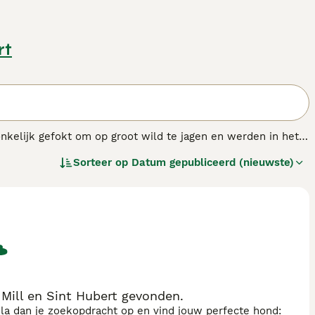
rt
nkelijk gefokt om op groot wild te jagen en werden in het
un zeer grote, opvallende hoofden, en ondanks dat ze zo
Sorteer op
Datum gepubliceerd (nieuwste)
s een Bordeauxdog in staat om over grote hoogten te
Mill en Sint Hubert gevonden.
sla dan je zoekopdracht op en vind jouw perfecte hond: