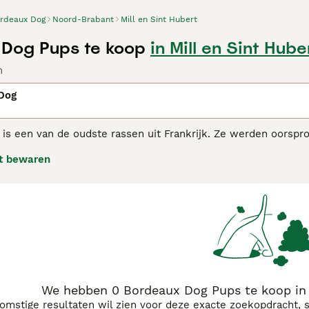
rdeaux Dog
Noord-Brabant
Mill en Sint Hubert
Dog Pups te koop
in Mill en Sint Hube
n
Dog
is een van de oudste rassen uit Frankrijk. Ze werden oorspro
ebruikt als vechthonden. Ze zien er indrukwekkend uit met h
t bewaren
 ze extreem wendbaar en snel wanneer dat nodig is. Zodanig i
ief tuin hekken.
auxdog adviespagina
voor informatie over dit hondenras.
We hebben 0 Bordeaux Dog Pups te koop in 
komstige resultaten wil zien voor deze exacte zoekopdracht, 