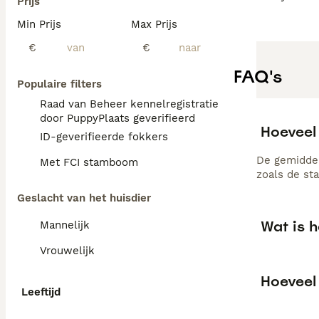
Prijs
Min Prijs
Max Prijs
€
€
FAQ's
Populaire filters
Raad van Beheer kennelregistratie
door PuppyPlaats geverifieerd
Hoeveel
ID-geverifieerde fokkers
De gemiddel
Met FCI stamboom
zoals de st
Geslacht van het huisdier
Wat is 
Mannelijk
Vrouwelijk
Hoeveel
Leeftijd