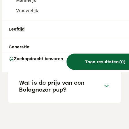
Mannelijk
aandacht van zowel jonge kinderen als
oudere mensen.
Vrouwelijk
Leeftijd
Wat is het karakter van een
Bolognezer hond?
Generatie
Zoekopdracht bewaren
Wat is een Bolognezer hond?
Toon resultaten
(
0
)
Wat is de prijs van een
Bolognezer pup?