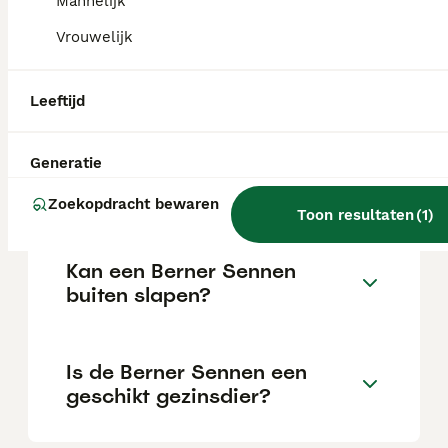
Mannelijk
Vrouwelijk
Waarom worden Berner
Sennen niet oud?
Leeftijd
Generatie
Hoe lang leeft Berner
Sennen?
Zoekopdracht bewaren
Toon resultaten
(
1
)
Kan een Berner Sennen
buiten slapen?
Is de Berner Sennen een
geschikt gezinsdier?