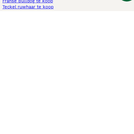
Franse Bulldog te koop
Teckel ruwhaar te koop
Cavapoo te koop
Andere populaire pagina's
Honden te koop in Amsterdam
Pups te koop Limburg​
Pups te koop Friesland​
Honden te koop in Gelderland
Honden te koop in Den Haag
Honden te koop in Enschede
Adopteer hond in Nederland
Informatie
Over ons
Privacybeleid
Support
Pers
Voorwaarden
Pups verkopen
Honden test