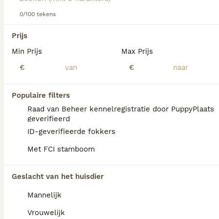
Lees onze
0/100 tekens
Beauceron adviespagina
voor informatie over dit
hondenras.
We hebben 0 Beauceron Pups te koop in
Prijs
Goeree-Overflakkee gevonden.
Min Prijs
Max Prijs
Als je toekomstige resultaten wil zien voor deze 
exacte zoekopdracht, sla dan je zoekopdracht op en 
€
€
vind jouw perfecte hond:
Zoekopdracht bewaren
Populaire filters
Raad van Beheer kennelregistratie door PuppyPlaats
geverifieerd
FAQ's
ID-geverifieerde fokkers
Met FCI stamboom
Wat is het karakter van een
Geslacht van het huisdier
Beauceron?
Mannelijk
De Beauceron heeft een braaf,
onverschrokken en fijngevoelig karakter met
Vrouwelijk