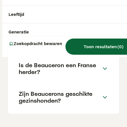
een duidelijke behoefte aan contact met zijn
baas. Hij heeft een eigenaar nodig die zijn
neiging om zelfstandig te reageren
Leeftijd
waardeert en in goede banen kan leiden
zonder dat initiatief te ontmoedigen.
Generatie
Hoeveel kost een Beauceron?
Zoekopdracht bewaren
Toon resultaten
(
0
)
Is de Beauceron een Franse
herder?
Zijn Beaucerons geschikte
gezinshonden?