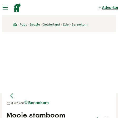
Adverte
Pups
Beagle
Gelderland
Ede
Bennekom
Bennekom
3 weken
Moeder
Moeder
Mooie stamboom