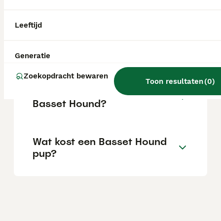
is een uitstekende gezelschapshond voor
gezinnen.
Leeftijd
Kan een basset alleen zijn?
Generatie
Zoekopdracht bewaren
Toon resultaten
(
0
)
Wat is het karakter van een
Basset Hound?
Wat kost een Basset Hound
pup?