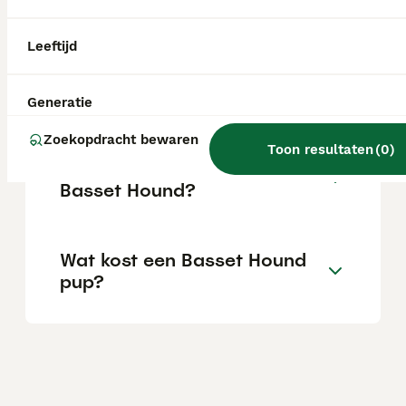
is een uitstekende gezelschapshond voor
gezinnen.
Leeftijd
Kan een basset alleen zijn?
Generatie
Zoekopdracht bewaren
Toon resultaten
(
0
)
Wat is het karakter van een
Basset Hound?
Wat kost een Basset Hound
pup?