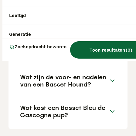
maar eerder gereserveerd tegenover
vreemden. Hij wordt beschreven als
'inzichtelijk' en 'stoutmoedig', termen die
Leeftijd
zelden voorkomen in rasstandaarden en
wijzen op een uitzonderlijk karakter.
Generatie
Is een Basset een makkelijke
Zoekopdracht bewaren
Toon resultaten
(
0
)
hond?
Wat zijn de voor- en nadelen
van een Basset Hound?
Wat kost een Basset Bleu de
Gascogne pup?