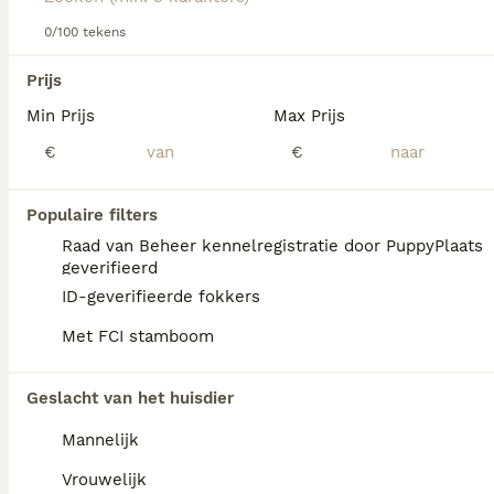
voor informatie over dit hondenras.
0/100 tekens
We hebben 0 Basset Bleu de Gascogne Pups
Prijs
te koop in Goeree-Overflakkee gevonden.
Min Prijs
Max Prijs
Als je toekomstige resultaten wil zien voor deze 
exacte zoekopdracht, sla dan je zoekopdracht op en 
€
€
vind jouw perfecte hond:
Zoekopdracht bewaren
Populaire filters
Raad van Beheer kennelregistratie door PuppyPlaats
geverifieerd
FAQ's
ID-geverifieerde fokkers
Met FCI stamboom
Wat is het karakter van een
Geslacht van het huisdier
Basset Bleu de Gascogne?
Mannelijk
De Basset Bleu de Gascogne is aanhankelijk
tegenover zijn eigenaren en hun vrienden,
Vrouwelijk