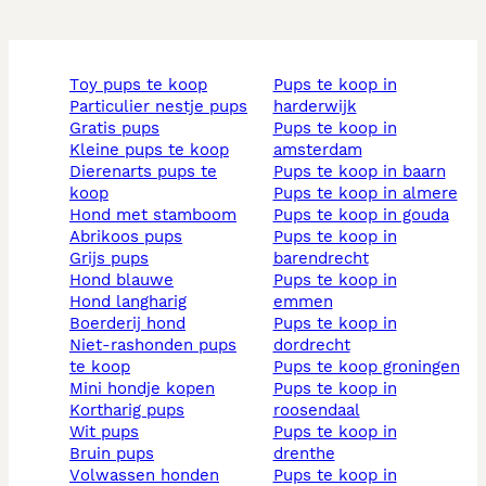
toy pups te koop
pups te koop in
particulier nestje pups
harderwijk
gratis pups
pups te koop in
kleine pups te koop
amsterdam
dierenarts pups te
pups te koop in baarn
koop
pups te koop in almere
hond met stamboom
pups te koop in gouda
abrikoos pups
pups te koop in
grijs pups
barendrecht
hond blauwe
pups te koop in
hond langharig
emmen
boerderij hond
pups te koop in
niet-rashonden pups
dordrecht
te koop
pups te koop groningen
mini hondje kopen
pups te koop in
kortharig pups
roosendaal
wit pups
pups te koop in
bruin pups
drenthe
volwassen honden
pups te koop in