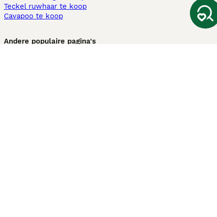
Teckel ruwhaar te koop
Cavapoo te koop
Andere populaire pagina's
Honden te koop in Amsterdam
Pups te koop Limburg​
Pups te koop Friesland​
Honden te koop in Gelderland
Honden te koop in Den Haag
Honden te koop in Enschede
Adopteer hond in Nederland
Informatie
Over ons
Privacybeleid
Support
Pers
Voorwaarden
Pups verkopen
Honden test