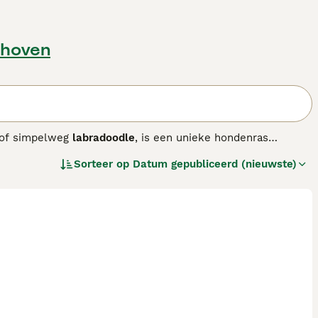
nhoven
of simpelweg
labradoodle
, is een unieke hondenras
kruising tussen Labrador Retrievers, Poedels en Cocker
Sorteer op
Datum gepubliceerd (nieuwste)
n. De Aussies onderscheiden zich daardoor van de eerste
hebben een zachte, golvende tot krullende vacht die weinig
ond volledig hypoallergeen. Qua uiterlijk zijn ze
perament is vriendelijk, sociaal en zeer trainbaar,
ntie en energie hebben ze regelmatige beweging en mentale
aar het is belangrijk om goede fokkers te kiezen die
en loyale, actieve metgezel die ook geschikt is voor
uze.