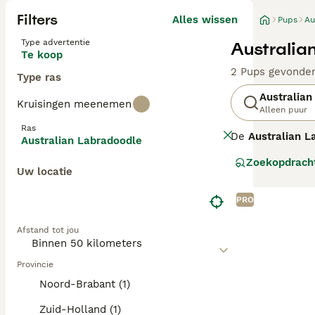
Filters
Alles wissen
Pups
Au
Type advertentie
Australia
Te koop
2 Pups gevonde
Type ras
Australian
Kruisingen meenemen
Alleen puur
Ras
De
Australian L
Australian Labradoodle
ontstaan in Aust
Zoekopdrach
Spaniels, ontwo
Uw locatie
generatie labra
verhaart, wat ze
PRO
middelgroot tot 
waardoor ze uit
Afstand tot jou
stimulatie nodi
gezondheidsteste
gezinnen met ki
Provincie
Noord-Brabant (1)
Zuid-Holland (1)