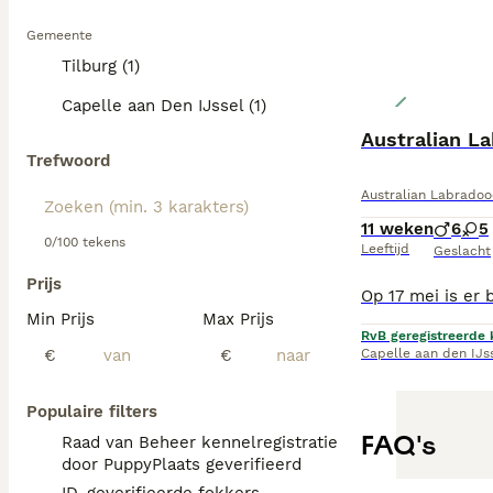
Gemeente
Tilburg (1)
Capelle aan Den IJssel (1)
Australian L
Trefwoord
Australian Labradoo
11 weken
6
5
0/100 tekens
Leeftijd
Geslacht
Prijs
Min Prijs
Max Prijs
RvB geregistreerde 
€
€
Capelle aan den IJs
Populaire filters
FAQ's
Raad van Beheer kennelregistratie
door PuppyPlaats geverifieerd