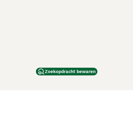
Zoekopdracht bewaren
dam
and
ag
de