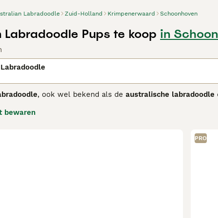
stralian Labradoodle
Zuid-Holland
Krimpenerwaard
Schoonhoven
n Labradoodle Pups te koop
in Schoo
n
 Labradoodle
abradoodle
, ook wel bekend als de
australische labradoodle
ralië in de late jaren 80. Dit ras is een nauwkeurig gefokte 
t bewaren
rpen om een consistente, allergievriendelijke vacht te hebbe
doodles door hun multigenerationele achtergrond. De honden 
 aantrekkelijk maakt voor mensen met allergieën, al is geen h
PRO
groot met een atletisch lichaam en expressieve ogen. Hun tem
stekende gezins- en therapiehonden zijn. Door hun intellige
g. De
australian labradoodle kopen
is populair in Nederland, m
n doen en socialisatie hoog in het vaandel hebben. Zoek je e
nderen, dan is de Australian Labradoodle een uitstekende ke