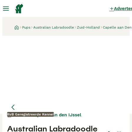
Adverte
Pups
Australian Labradoodle
Zuid-Holland
Capelle aan Den 
RvB Geregistreerde Kennel
Capelle aan den IJssel
3 weken
Australian Labradoodle