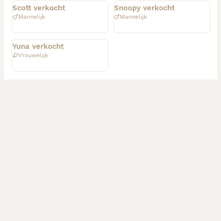
Scott verkocht
Snoopy verkocht
honden en/of katten.

Mannelijk
Mannelijk
UBN nummer 6941345
Geplaatst
Yuna verkocht
Vrouwelijk