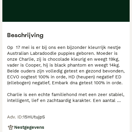
Beschrijving
Op  17 mei is er bij ons een bijzonder kleurrijk nestje 
Australian Labradoodle puppies geboren. Moeder is 
onze Charlie, zij is chocolade kleurig en weegt 19kg, 
vader is Cooper, hij is black phantom en weegt 14kg. 
Beide ouders zijn volledig getest en gezond bevonden, 
ECVO oogtest 100% in orde, HD (heupen) negatief ED 
(ellebogen) negatief, Embark dna getest 100% in orde. 

Charlie is een echte familiehond met een zeer stabiel, 
intelligent, lief en zachtaardig karakter. Een aantal 
broertjes van Charlie fungeren nu als hulphond. Ook 
de dekreu Cooper heeft een vriendelijk en sociaal 
Adv. ID
:
15HUtujpS
karakter. Uit deze combinatie hebben wij vorig jaar 
een fantastisch leuk nest gehad. Onze pups zijn slim, 
Nestgegevens
leergierig, vrolijk, mensgericht en zullen medium qua 