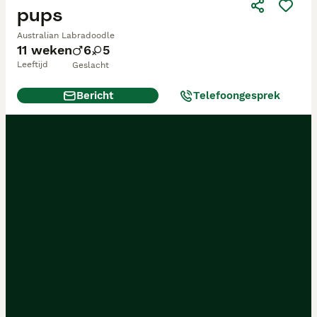
pups
Australian Labradoodle
11 weken
6
5
Leeftijd
Geslacht
Bericht
Telefoongesprek