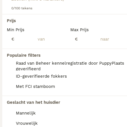
over dit hondenras.
0/100 tekens
We hebben 0 Australian Kelpie Pups te koop
Prijs
in Waals Gewest gevonden.
Min Prijs
Max Prijs
Als je toekomstige resultaten wil zien voor deze 
exacte zoekopdracht, sla dan je zoekopdracht op en 
€
€
vind jouw perfecte hond:
Zoekopdracht bewaren
Populaire filters
Raad van Beheer kennelregistratie door PuppyPlaats
geverifieerd
FAQ's
ID-geverifieerde fokkers
Met FCI stamboom
Wat kost een Kelpie pup?
Geslacht van het huisdier
De gemiddelde prijs voor een Australian
Mannelijk
Kelpie pup in Nederland ligt rond de €903
maar dit kan variëren afhankelijk van
Vrouwelijk
factoren zoals de stamboom, de reputatie