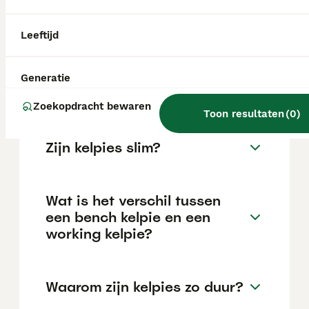
van de fokker en de locatie.
Leeftijd
Hoe oud wordt een
Australische kelpie
Generatie
gemiddeld?
Zoekopdracht bewaren
Toon resultaten
(
0
)
Zijn kelpies slim?
Wat is het verschil tussen
een bench kelpie en een
working kelpie?
Waarom zijn kelpies zo duur?