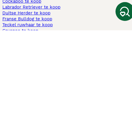
Cockapoo te koop
Labrador Retriever te koop
Duitse Herder te koop
Franse Bulldog te koop
Teckel ruwhaar te koop
Cavapoo te koop
Andere populaire pagina's
Honden te koop in Amsterdam
Pups te koop Limburg​
Pups te koop Friesland​
Honden te koop in Gelderland
Honden te koop in Den Haag
Honden te koop in Enschede
Adopteer hond in Nederland
Informatie
Over ons
Privacybeleid
Support
Pers