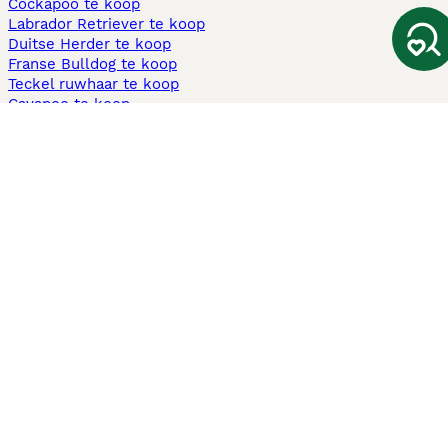
Cockapoo te koop
Labrador Retriever te koop
Duitse Herder te koop
Franse Bulldog te koop
Teckel ruwhaar te koop
Cavapoo te koop
Andere populaire pagina's
Honden te koop in Amsterdam
Pups te koop Limburg​
Pups te koop Friesland​
Honden te koop in Gelderland
Honden te koop in Den Haag
Honden te koop in Enschede
Adopteer hond in Nederland
Informatie
Over ons
Privacybeleid
Support
Pers