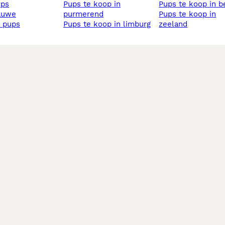
ups
pups te koop in
pups te koop in 
lauwe
purmerend
pups te koop in
s pups
pups te koop in limburg
zeeland