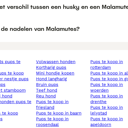
het verschil tussen een husky en een Malamut
n de nadelen van Malamutes?
volwassen honden
pups te koop in
kortharig pups
rotterdam
pups te koop
mini hondje kopen
pups te koop in 
ier nestje pups
hond langharig
pups te koop in 
ups
bruin pups
pups te koop in
et stamboom
teef hond
woerden
ij hond
reu hond
pups te koop in
pups te koop in
drenthe
friesland
pups te koop in
s te koop
pups te koop in baarn
lelystad
ps
pups te koop in
pups te koop in
roosendaal
apeldoorn