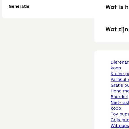
Wat is 
Generatie
Wat zij
dierenarts pups te
koop
kleine 
particul
gratis p
hond m
boerder
niet-rashonden pups te
koop
toy pup
grijs pu
wit pups