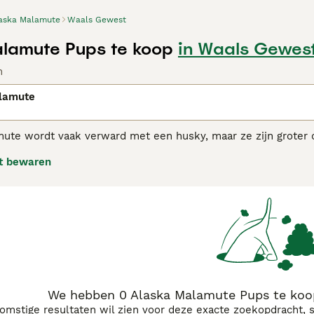
aska Malamute
Waals Gewest
lamute Pups te koop
in Waals Gewes
n
lamute
ute wordt vaak verward met een husky, maar ze zijn groter 
alamutes zijn sterk gebouwde honden die oorspronkelijk we
t bewaren
re sledes door de sneeuw te trekken in een aantal van de z
ka.
a Malamute adviespagina
voor informatie over dit hondenras.
We hebben 0 Alaska Malamute Pups te koo
komstige resultaten wil zien voor deze exacte zoekopdracht, 