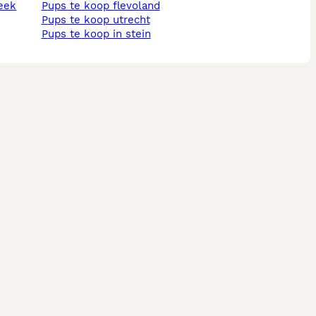
beek
pups te koop flevoland
pups te koop utrecht
pups te koop in stein