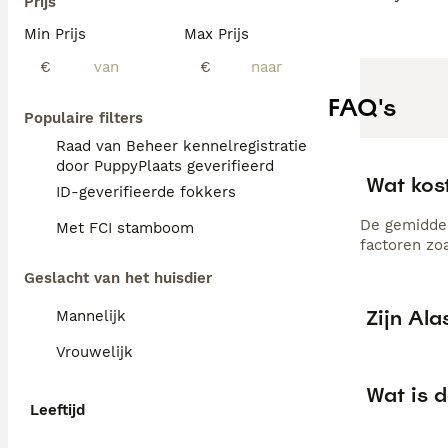
Prijs
Min Prijs
Max Prijs
€
€
FAQ's
Populaire filters
Raad van Beheer kennelregistratie
door PuppyPlaats geverifieerd
Wat kos
ID-geverifieerde fokkers
De gemiddel
Met FCI stamboom
factoren zo
Geslacht van het huisdier
Zijn Al
Mannelijk
Vrouwelijk
Wat is 
Leeftijd