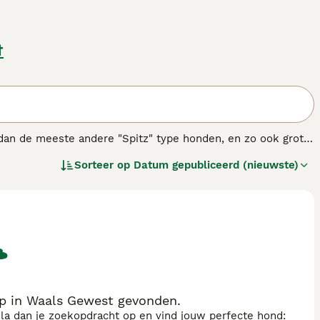
t
dan de meeste andere "Spitz" type honden, en zo ook groter
rden gefokt door de Mahlemuts, een Inuit stam. Ze hadden
Sorteer op
Datum gepubliceerd (nieuwste)
waarste omstandigheden van het noordpoolgebied in het
p in Waals Gewest gevonden.
sla dan je zoekopdracht op en vind jouw perfecte hond: