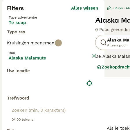
Filters
Alles wissen
Pups
Al
Type advertentie
Alaska Ma
Te koop
0 Pups gevonde
Type ras
Alaska Ma
Kruisingen meenemen
Alleen puur
Ras
De Alaska Malam
Alaska Malamute
dan de husky. M
Zoekopdrach
als taak om zwa
Uw locatie
westen van Alas
Lees onze
Alask
Trefwoord
0/100 tekens
Als je toe