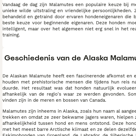
Vandaag de dag zijn Malamutes een populaire keuze bij me
unieke wilde uitstraling en vriendelijke persoonlijkheden
behandeld en getraind door ervaren hondeneigenaren die b
beste keuze voor beginnende eigenaren. Deze honden moet
intelligent, maar over het algemeen niet erg snel in het 
training.
Geschiedenis van de Alaska Malam
De Alaskan Malamute heeft een fascinerende afkomst en 
houden met prehistorische mensen die tijdens hun reis n
duurde. Het resultaat was dat honden natuurlijk evolue
afhankelijk van de regio's waar ze werden gevonden. So
vinden zijn in de meren en bossen van Canada.
Malamutes zijn inheems in Alaska, zoals hun naam al aang
trekken en omdat ze zeer bekwame jagers waren, hielpen z
afhankelijkheid tussen hond en mens ontstond. Deze hon
met het meest barre Arctische klimaat en ze delen dezelfde
Eskimohonden van Groenland, de Labrador, de Siberische