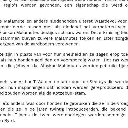
de regio's werden gevonden, een eigenschap die werd 
de Malamute en andere sledehonden uiterst waardevol voor
ïmporteerde rassen met als einddoel het verbeteren van 
laskan Malamutes destijds schaars waren. Deze kruising leid
it-stammen bleven zuivere Malamutes fokken en later zorg
 voorgoed van de aardbodem verdwenen.
 zijn in plaats van voor hun snelheid en ze zagen erop toe
als hun honden gedijden en voorspoedig waren. Het ras we
en die geloven dat Alaskan Malamutes werden gebruikt tijde
els van Arthur T Walden en later door de Seeleys die werde
s door hun inspanningen dat honden werden gereproduceerd d
nd zouden worden als de Kotzebue-stam.
 iets anders was door honden te gebruiken die ze in de vroeg
n die ze in de jaren twintig introduceerden, die bekend
ennels. Tijdens de twee wereldoorlogen werden sommige
n Byrd.