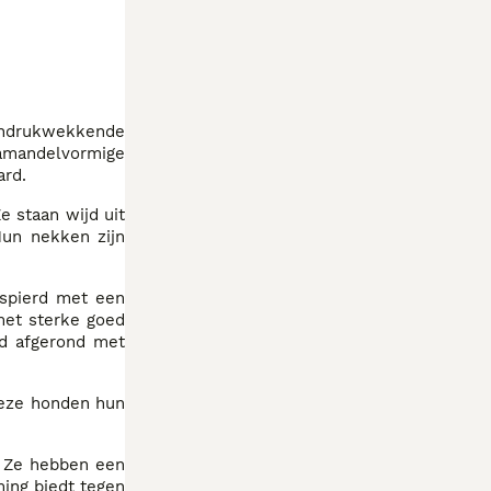
 indrukwekkende
 amandelvormige
ard.
e staan wijd uit
un nekken zijn
espierd met een
 met sterke goed
ed afgerond met
deze honden hun
. Ze hebben een
ming biedt tegen