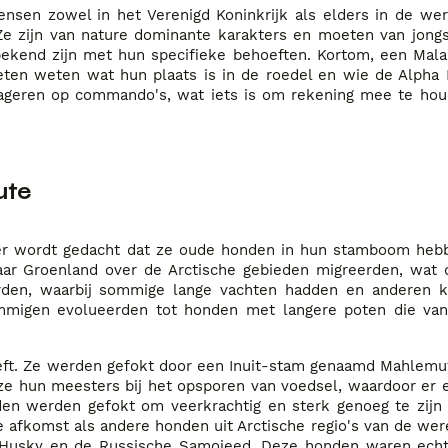
nsen zowel in het Verenigd Koninkrijk als elders in de wer
. Ze zijn van nature dominante karakters en moeten van jong
ekend zijn met hun specifieke behoeften. Kortom, een Mala
en weten wat hun plaats is in de roedel en wie de Alpha H
reageren op commando's, wat iets is om rekening mee te hou
ute
er wordt gedacht dat ze oude honden in hun stamboom heb
aar Groenland over de Arctische gebieden migreerden, wat 
erden, waarbij sommige lange vachten hadden en anderen k
mmigen evolueerden tot honden met langere poten die van
eeft. Ze werden gefokt door een Inuit-stam genaamd Mahlemu
e hun meesters bij het opsporen van voedsel, waardoor er 
den werden gefokt om veerkrachtig en sterk genoeg te zij
 afkomst als andere honden uit Arctische regio's van de wer
 Husky en de Russische Samojeed. Deze honden waren echte