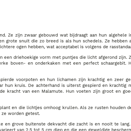
nd. Ze zijn zwaar gebouwd wat bijdraagt aan hun algehele
n grote snuit die zo breed is als hun schedels. Ze hebben
ichtere ogen hebben, wat acceptabel is volgens de rasstanda
 een driehoekige vorm met puntjes die licht afgerond zijn. Z
rke boven- en onderkaken met een perfect schaargebit. H
pierde voorpoten en hun lichamen zijn krachtig en zeer g
ar hun kruis. De achterhand is uiterst gespierd en krachtig
n de kracht van een Malamute. Hun voeten zijn groot en go
plant en die lichtjes omhoog krullen. Als ze rusten houden 
s ze worden getest.
 en grove buitenste dekvacht die zacht is en nooit te lang
e varieert van 2,5 tot 5 cm diep en die een geweldige bescher