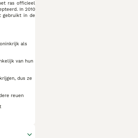
t ras officieel
epteerd. In 2010
 gebruikt in de
ninkrijk als
nkelijk van hun
rijgen, dus ze
dere reuen
t