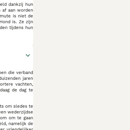
eld dankzij hun
s af aan worden
mute is niet de
ond is. Ze zijn
den tijdens hun
ben die verband
duizenden jaren
ortere vachten,
daag de dag te
ts om sledes te
een wederzijdse
n om om te gaan
eld, namelijk de
r vriendelijker