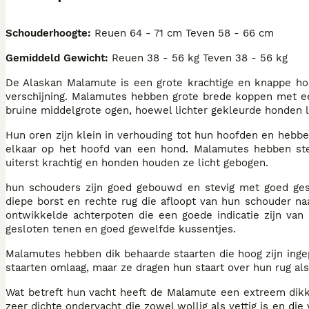
Schouderhoogte:
Reuen 64 - 71 cm Teven 58 - 66 cm
Gemiddeld Gewicht:
Reuen 38 - 56 kg Teven 38 - 56 kg
De Alaskan Malamute is een grote krachtige en knappe ho
verschijning. Malamutes hebben grote brede koppen met ee
bruine middelgrote ogen, hoewel lichter gekleurde honden l
Hun oren zijn klein in verhouding tot hun hoofden en hebben
elkaar op het hoofd van een hond. Malamutes hebben ste
uiterst krachtig en honden houden ze licht gebogen.
hun schouders zijn goed gebouwd en stevig met goed ges
diepe borst en rechte rug die afloopt van hun schouder na
ontwikkelde achterpoten die een goede indicatie zijn va
gesloten tenen en goed gewelfde kussentjes.
Malamutes hebben dik behaarde staarten die hoog zijn inge
staarten omlaag, maar ze dragen hun staart over hun rug al
Wat betreft hun vacht heeft de Malamute een extreem dikke
zeer dichte ondervacht die zowel wollig als vettig is en di