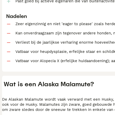
Past goed bij actieve eigenaren die van buitenactivit
Nadelen
Zeer eigenzinnig en niet 'eager to please' zoals herd
Kan onverdraagzaam zijn tegenover andere honden, 
Verliest bij de jaarlijkse verharing enorme hoeveelhe
Vatbaar voor heupdysplasie, erfelijke staar en schil
Vatbaar voor Alopecia X (erfelijke huidaandoening);
Wat is een Alaska Malamute?
De Alaskan Malamute wordt vaak verward met een Husky, m
ook voor de Husky. Malamutes zijn zware, goed gebouwde h
om zware sledes door de sneeuw te trekken in enkele van d