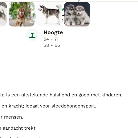
Vergroten
Gemiddelde prijs
€300-€400
Hoogte
64 - 71
58 - 66
mute is een uitstekende huishond en goed met kinderen.
 en kracht; ideaal voor sleedehondensport.
ver mensen.
e aandacht trekt.