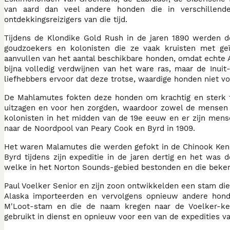
van aard dan veel andere honden die in verschillen
ontdekkingsreizigers van die tijd.
Tijdens de Klondike Gold Rush in de jaren 1890 werden 
goudzoekers en kolonisten die ze vaak kruisten met ge
aanvullen van het aantal beschikbare honden, omdat echte A
bijna volledig verdwijnen van het ware ras, maar de Inu
liefhebbers ervoor dat deze trotse, waardige honden niet
De Mahlamutes fokten deze honden om krachtig en sterk te
uitzagen en voor hen zorgden, waardoor zowel de mensen 
kolonisten in het midden van de 19e eeuw en er zijn mens
naar de Noordpool van Peary Cook en Byrd in 1909.
Het waren Malamutes die werden gefokt in de Chinook Kenn
Byrd tijdens zijn expeditie in de jaren dertig en het wa
welke in het Norton Sounds-gebied bestonden en die beke
Paul Voelker Senior en zijn zoon ontwikkelden een stam die
Alaska importeerden en vervolgens opnieuw andere honde
M'Loot-stam en die de naam kregen naar de Voelker-k
gebruikt in dienst en opnieuw voor een van de expedities va