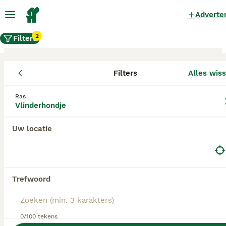
Adverte
2
Filters
Filters
Alles wis
Vlinderhondje fokkers, Utrecht
Ras
Vlinderhondje
Vlinderhondje Fokkers in deze lijst hebben een
kopie van hun kennelregistratie bij de Raad van
Beheer bij ons aangeleverd, en fokken pups met
Uw locatie
een officiële stamboom. Koop je pup bij één van
deze fokkers? Dubbelcheck zelf altijd op de
echtheid van de papieren van de pup en
ouderhonden bij bezichtiging.
Trefwoord
0/100 tekens