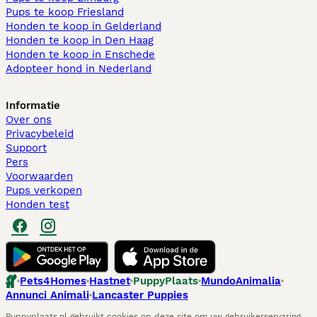
Pups te koop Friesland​
Honden te koop in Gelderland
Honden te koop in Den Haag
Honden te koop in Enschede
Adopteer hond in Nederland
Informatie
Over ons
Privacybeleid
Support
Pers
Voorwaarden
Pups verkopen
Honden test
Pets4Homes
Hastnet
PuppyPlaats
MundoAnimalia
Annunci Animali
Lancaster Puppies
Puppyplaats.nl gebruikt cookies op deze site om uw gebruikerservaring