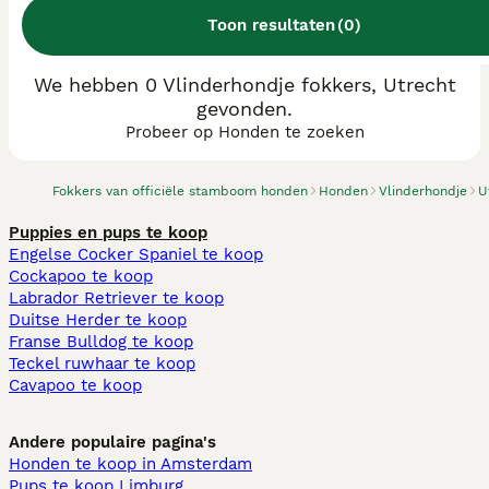
Toon resultaten
(
0
)
We hebben 0 Vlinderhondje fokkers, Utrecht
gevonden.
Probeer op Honden te zoeken
Fokkers van officiële stamboom honden
Honden
Vlinderhondje
U
Puppies en pups te koop
Engelse Cocker Spaniel te koop
Cockapoo te koop
Labrador Retriever te koop
Duitse Herder te koop
Franse Bulldog te koop
Teckel ruwhaar te koop
Cavapoo te koop
Andere populaire pagina's
Honden te koop in Amsterdam
Pups te koop Limburg​