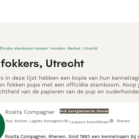
officiële stamboom honden
Honden
Barbet
Utrecht
fokkers, Utrecht
s in deze lijst hebben een kopie van hun kennelregi
en fokken pups met een officiële stamboom. Koop j
echtheid van de papieren van de pup en ouderhonden
Rosita Compagner
RvB Geregistreerde Kennel
Ras:
Barbet, Lagotto Romagnolo
Rhenen
1
puppy's beschikbaar
Rosita Compagner, Rhenen. Sind 1983 een kennelnaam bij de