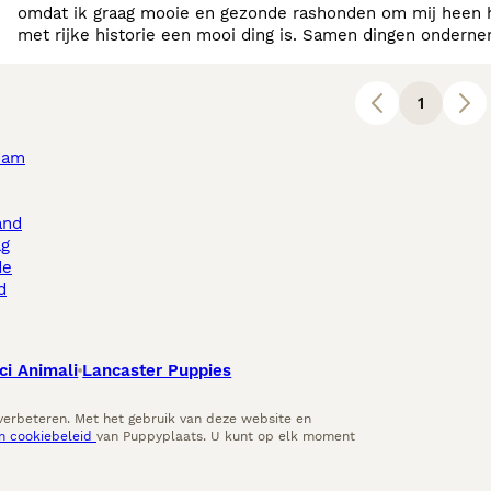
omdat ik graag mooie en gezonde rashonden om mij heen h
met rijke historie een mooi ding is. Samen dingen onder
tentoonstellingen om de kwaliteit van mijn honden te toet
1
dam
and
ag
de
d
ci Animali
Lancaster Puppies
 verbeteren. Met het gebruik van deze website en
en cookiebeleid
van Puppyplaats. U kunt op elk moment