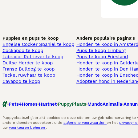
Puppies en pups te koop
Andere populaire pagina's
Engelse Cocker Spaniel te koop
Honden te koop in Amster
Cockapoo te koop
Pups te koop Limburg​
Labrador Retriever te koop
Pups te koop Friesland​
Duitse Herder te koop
Honden te koop in Gelderl
Franse Bulldog te koop
Honden te koop in Den Ha
Teckel ruwhaar te koop
Honden te koop in Ensche
Cavapoo te koop
Adopteer hond in Nederlan
Pets4Homes
Hastnet
PuppyPlaats
MundoAnimalia
Annun
Puppyplaats.nl gebruikt cookies op deze site om uw gebruikerservaring te
andere diensten accepteert u de
algemene voorwaarden
en het
privacy- 
uw
voorkeuren beheren
.