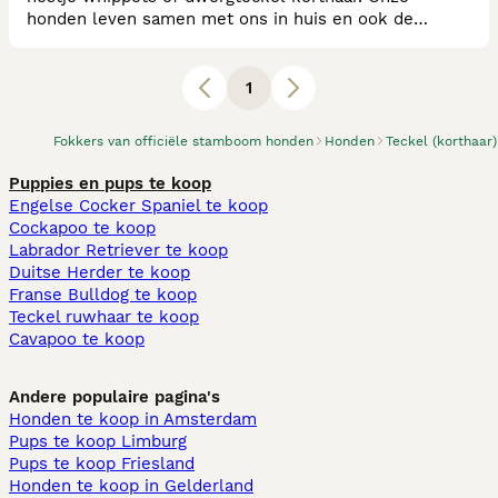
honden leven samen met ons in huis en ook de
puppen zijn in onze woonkamer met de andere
honden. Wij doen ons uiterste best om gezonde,
sociale en blije pups groot te brengen.
1
Fokkers van officiële stamboom honden
Honden
Teckel (korthaar)
Puppies en pups te koop
Engelse Cocker Spaniel te koop
Cockapoo te koop
Labrador Retriever te koop
Duitse Herder te koop
Franse Bulldog te koop
Teckel ruwhaar te koop
Cavapoo te koop
Andere populaire pagina's
Honden te koop in Amsterdam
Pups te koop Limburg​
Pups te koop Friesland​
Honden te koop in Gelderland