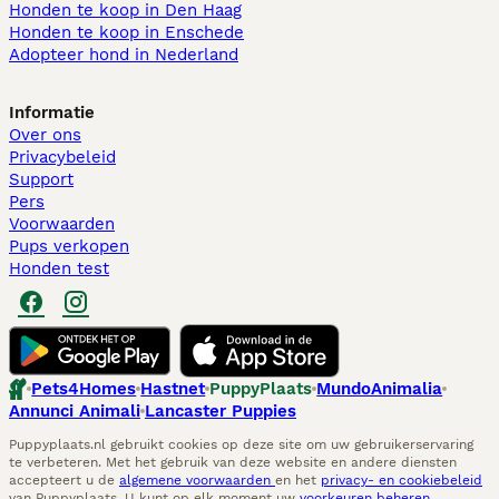
Honden te koop in Den Haag
Honden te koop in Enschede
Adopteer hond in Nederland
Informatie
Over ons
Privacybeleid
Support
Pers
Voorwaarden
Pups verkopen
Honden test
Pets4Homes
Hastnet
PuppyPlaats
MundoAnimalia
Annunci Animali
Lancaster Puppies
Puppyplaats.nl gebruikt cookies op deze site om uw gebruikerservaring
te verbeteren. Met het gebruik van deze website en andere diensten
accepteert u de
algemene voorwaarden
en het
privacy- en cookiebeleid
van Puppyplaats. U kunt op elk moment uw
voorkeuren beheren
.