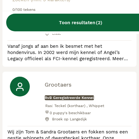
0/100 tekens
RvB Geregistreerde Kennel
Ras:
Teckel (korthaar) , Teckel (langhaar)
Toon resultaten
(
2
)
0
puppy's beschikbaar
Lisse
Vanaf jongs af aan ben ik besmet met het
hondenvirus. In 2002 werd mijn kennel of Angel’s
Legacy officieel als FCI‑kennel geregistreerd. Meer
dan 20 jaar fokte en showde ik met veel passie
Chinese Naakthonden. Sinds 2019 volg ik mijn hart
volledig bij de teckels, vooral uit piebald‑ en
cream‑importlijnen. Ik fok niet meer dan twee nesten
Grootaers
per jaar, zodat ik elke pup de juiste aandacht en
opvoedi
RvB Geregistreerde Kennel
Ras:
Teckel (korthaar) , Whippet
0
puppy's beschikbaar
Broek op Langedijk
Wij zijn Tom & Sandra Grootaers en fokken soms een
nestje whippets of dwergteckel korthaar. Onze