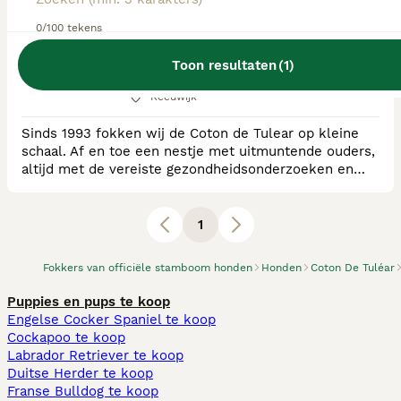
0/100 tekens
RvB Geregistreerde Kennel
Ras:
Coton De Tuléar
Toon resultaten
(
1
)
0
puppy's beschikbaar
Reeuwijk
Sinds 1993 fokken wij de Coton de Tulear op kleine
schaal. Af en toe een nestje met uitmuntende ouders,
altijd met de vereiste gezondheidsonderzoeken en
DNA testen. De honden leven samen met ons in huis
en tuin, midden in het Groene Hart met veel
wandelmogelijkheden. De pups groeien op in
1
huiselijke omgeving met veel aandacht voor het
evenwichtig groot worden.
Fokkers van officiële stamboom honden
Honden
Coton De Tuléar
Puppies en pups te koop
Engelse Cocker Spaniel te koop
Cockapoo te koop
Labrador Retriever te koop
Duitse Herder te koop
Franse Bulldog te koop